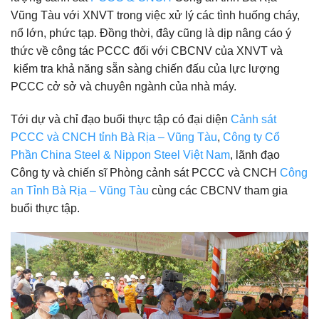
Vũng Tàu với XNVT trong việc xử lý các tình huống cháy,
nổ lớn, phức tạp. Đồng thời, đây cũng là dịp nâng cáo ý
thức về công tác PCCC đối với CBCNV của XNVT và
kiểm tra khả năng sẵn sàng chiến đấu của lực lượng
PCCC cở sở và chuyên ngành của nhà máy.
Tới dự và chỉ đạo buổi thực tập có đại diện
Cảnh sát
PCCC và CNCH tỉnh Bà Rịa – Vũng Tàu
,
Công ty Cổ
Phần China Steel & Nippon Steel Việt Nam
, lãnh đạo
Công ty và chiến sĩ Phòng cảnh sát PCCC và CNCH
Công
an Tỉnh Bà Rịa – Vũng Tàu
cùng các CBCNV tham gia
buổi thực tập.