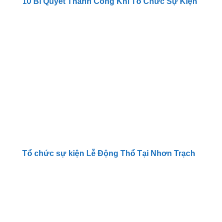
10 Bí Quyết Thành Công Khi Tổ Chức Sự Kiện
Tổ chức sự kiện Lễ Động Thổ Tại Nhơn Trạch