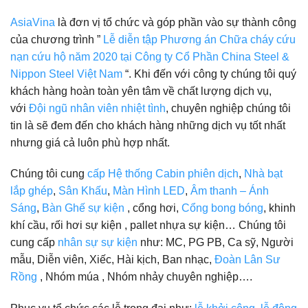
AsiaVina
là đơn vị tổ chức và góp phần vào sự thành công
của chương trình ”
Lễ diễn tập Phương án Chữa cháy cứu
nạn cứu hộ năm 2020 tại Công ty Cổ Phần China Steel &
Nippon Steel Việt Nam
“. Khi đến với công ty chúng tôi quý
khách hàng hoàn toàn yên tâm về chất lượng dịch vụ,
với
Đội ngũ nhân viên nhiệt tình
, chuyên nghiệp chúng tôi
tin là sẽ đem đến cho khách hàng những dịch vụ tốt nhất
nhưng giá cả luôn phù hợp nhất.
Chúng tôi cung
cấp Hệ thống Cabin phiên dịch
,
Nhà bạt
lắp ghép
,
Sân Khấu
,
Màn Hình LED
,
Âm thanh – Ánh
Sáng
,
Bàn Ghế sự kiện
, cổng hơi,
Cổng bong bóng
, khinh
khí cầu, rối hơi sự kiện , pallet nhựa sự kiện… Chúng tôi
cung cấp
nhân sự sự kiện
như: MC, PG PB, Ca sỹ, Người
mẫu, Diễn viên, Xiếc, Hài kịch, Ban nhạc,
Đoàn Lân Sư
Rồng
, Nhóm múa , Nhóm nhảy chuyên nghiệp….