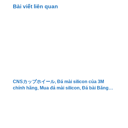
Bài viết liên quan
CNSカップホイール, Đá mài silicon của 3M
chính hãng, Mua đá mài silicon, Đá bài Băng
Thép, Brush JN21009653,CLEANING
BRUSH,100DX50DX13T,100D,SILICON
CARBIDE 3M