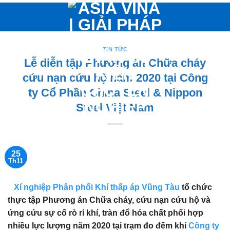
Bỏ
qua
nội
dung
TIN TỨC
Lễ diễn tập Phương án Chữa cháy
cứu nạn cứu hộ năm 2020 tại Công
ty Cổ Phần China Steel & Nippon
Steel Việt Nam
25
Th11
Xí nghiệp Phân phối Khí thấp áp Vũng Tàu
tổ chức
thực tập Phương án Chữa cháy, cứu nạn cứu hộ và
ứng cứu sự cố rò rỉ khí, tràn đổ hóa chất phối hợp
nhiều lực lượng năm 2020 tại trạm đo đếm khí
Công ty