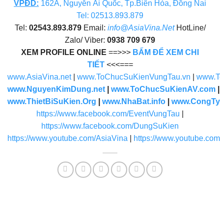
VPĐD
:
162A, Nguyễn Ái Quốc, Tp.Biên Hòa, Đồng Nai
Tel: 02513.893.879
Tel:
02543.893.879
Email:
info@AsiaVina.Net
HotLine/
Zalo/ Viber:
0938 709 679
XEM PROFILE ONLINE
==>>>
BẤM ĐỂ XEM CHI
TIẾT
<<<===
www.AsiaVina.net
|
www.ToChucSuKienVungTau.vn
|
www.T
www.NguyenKimDung.net
|
www.ToChucSuKienAV.com
www.ThietBiSuKien.Org
|
www.NhaBat.info
|
www.CongTy
https://www.facebook.com/EventVungTau
|
https://www.facebook.com/DungSuKien
https://www.youtube.com/AsiaVina
|
https://www.youtube.co