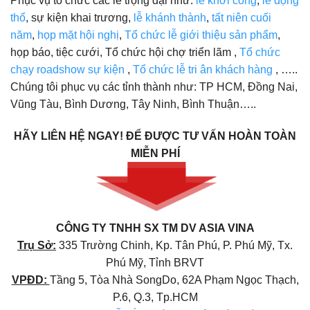
Phục vụ tổ chức các lễ trọng đại như:
lễ khởi công
,
lễ động
thổ
, sự kiện khai trương,
lễ khánh thành
,
tất niên cuối
năm
,
họp mặt hội nghị
,
Tổ chức lễ giới thiệu sản phẩm
,
họp báo, tiệc cưới, Tổ chức hội chợ triển lãm ,
Tổ chức
chạy roadshow sự kiện
,
Tổ chức lễ tri ân khách hàng
, …..
Chúng tôi phục vụ các tỉnh thành như: TP HCM, Đồng Nai,
Vũng Tàu, Bình Dương, Tây Ninh, Bình Thuận…..
HÃY LIÊN HỆ NGAY!
ĐỂ ĐƯỢC TƯ VẤN HOÀN TOÀN
MIỄN PHÍ
CÔNG TY TNHH SX TM DV ASIA VINA
Trụ Sở:
335 Trường Chinh, Kp. Tân Phú, P. Phú Mỹ, Tx.
Phú Mỹ, Tỉnh BRVT
VPĐD:
Tầng 5, Tòa Nhà SongDo, 62A Phạm Ngọc Thạch,
P.6, Q.3, Tp.HCM