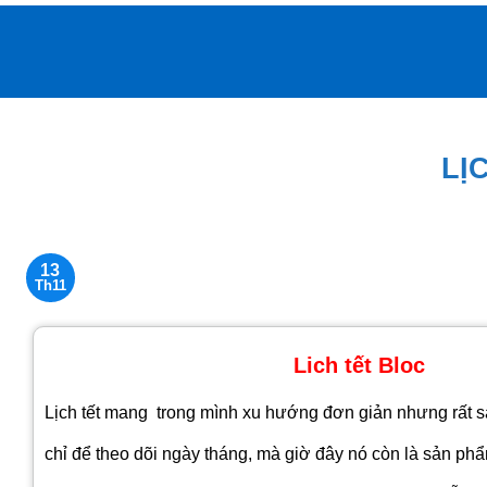
Bỏ
qua
nội
dung
LỊC
13
Th11
Lich tết Bloc
Lịch tết mang trong mình xu hướng đơn giản nhưng rất san
chỉ để theo dõi ngày tháng, mà giờ đây nó còn là sản phẩm