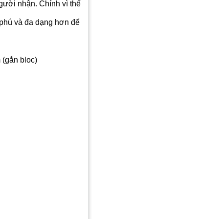
người nhận. Chính vì thế
g phú và đa dạng hơn để
 (gắn bloc)