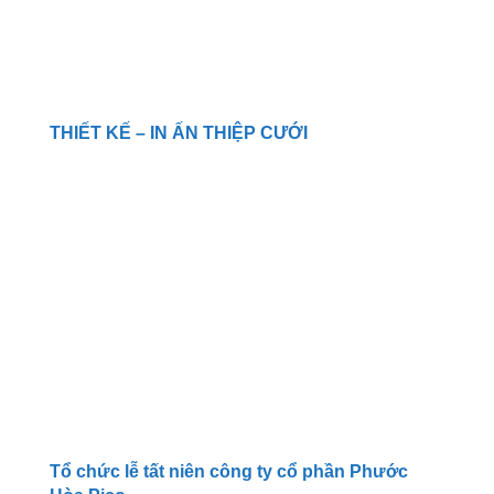
THIẾT KẾ – IN ẤN THIỆP CƯỚI
Tổ chức lễ tất niên công ty cổ phần Phước