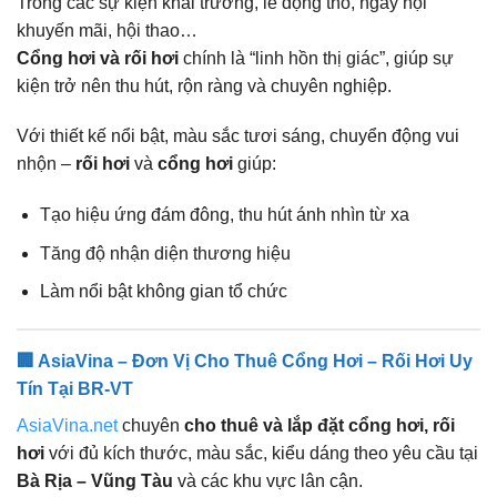
Trong các sự kiện khai trương, lễ động thổ, ngày hội
khuyến mãi, hội thao…
Cổng hơi và rối hơi
chính là “linh hồn thị giác”, giúp sự
kiện trở nên thu hút, rộn ràng và chuyên nghiệp.
Với thiết kế nổi bật, màu sắc tươi sáng, chuyển động vui
nhộn –
rối hơi
và
cổng hơi
giúp:
Tạo hiệu ứng đám đông, thu hút ánh nhìn từ xa
Tăng độ nhận diện thương hiệu
Làm nổi bật không gian tổ chức
🏢 AsiaVina – Đơn Vị Cho Thuê Cổng Hơi – Rối Hơi Uy
Tín Tại BR-VT
AsiaVina.net
chuyên
cho thuê và lắp đặt cổng hơi, rối
hơi
với đủ kích thước, màu sắc, kiểu dáng theo yêu cầu tại
Bà Rịa – Vũng Tàu
và các khu vực lân cận.