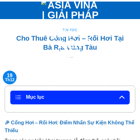
Bỏ
qua
nội
dung
TIN TỨC
Cho Thuê Cổng Hơi – Rối Hơi Tại
Bà Rịa Vũng Tàu
19
Th12
Mục lục
🎉 Cổng Hơi – Rối Hơi: Điểm Nhấn Sự Kiện Không Thể
Thiếu