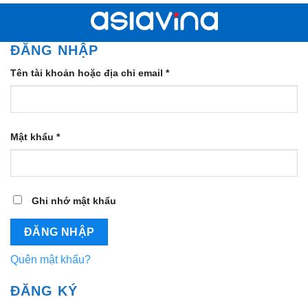
Bỏ
qua
nội
ĐĂNG NHẬP
dung
Bắt
Tên tài khoản hoặc địa chỉ email
*
buộc
Bắt
Mật khẩu
*
buộc
Ghi nhớ mật khẩu
ĐĂNG NHẬP
Quên mật khẩu?
ĐĂNG KÝ