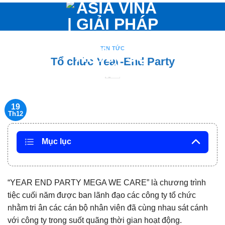
Bỏ
qua
nội
dung
TIN TỨC
Tổ chức Year-End Party
19
Th12
Mục lục
“YEAR END PARTY MEGA WE CARE” là chương trình
tiệc cuối năm được ban lãnh đạo các công ty tổ chức
nhằm tri ân các cán bộ nhân viên đã cùng nhau sát cánh
với công ty trong suốt quãng thời gian hoạt động.