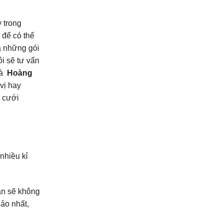
y trong
 để có thế
a những gói
ôi sẽ tư vấn
là
Hoàng
vị hay
m cưới
nhiều kỉ
ạn sẽ không
ảo nhất,