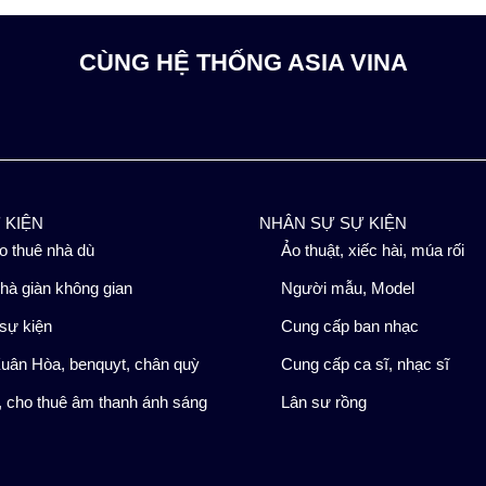
CÙNG HỆ THỐNG ASIA VINA
Ự KIỆN
NHÂN SỰ SỰ KIỆN
o thuê nhà dù
Ảo thuật, xiếc hài, múa rối
hà giàn không gian
Người mẫu, Model
sự kiện
Cung cấp ban nhạc
uân Hòa, benquyt, chân quỳ
Cung cấp ca sĩ, nhạc sĩ
 cho thuê âm thanh ánh sáng
Lân sư rồng