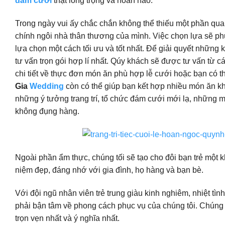
đám cưới
thật long trọng và hoàn hảo.
Trong ngày vui ấy chắc chắn không thể thiếu một phần quan 
chính ngôi nhà thân thương của mình. Việc chọn lựa sẽ phụ
lựa chọn một cách tối ưu và tốt nhất. Để giải quyết những k
tư vấn trọn gói hợp lí nhất. Qúy khách sẽ được tư vấn từ cá
chi tiết về thực đơn món ăn phù hợp lễ cưới hoặc bạn có t
Gia
Wedding
còn có thể giúp bạn kết hợp nhiều món ăn kh
những ý tưởng trang trí, tổ chức đám cưới mới lạ, những m
không đụng hàng.
Ngoài phần ẩm thực, chúng tối sẽ tạo cho đôi bạn trẻ một k
niệm đẹp, đáng nhớ với gia đình, họ hàng và bạn bè.
Với đội ngũ nhân viên trẻ trung giàu kinh nghiêm, nhiệt t
phải bận tâm về phong cách phục vụ của chúng tôi. Chúng 
trọn vẹn nhất và ý nghĩa nhất.