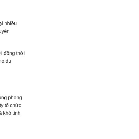
ại nhiều
huyên
i đồng thời
ho du
rong phong
ty tổ chức
 khó tính