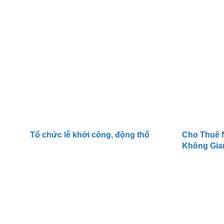
VŨNG TÀU
TERMINALS
Tổ chức lễ khởi công, động thổ
Cho Thuê 
Không Gian