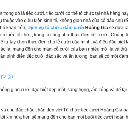
trọng đó là tiệc cưới, tiệc cưới có thể tổ chức tại nhà hàng ha
 thuộc vào điều kiện kinh tế, không gian nhà của cô dâu chú rể
hó khăn trên,
Dịch vụ tổ chức đám cưới
Hoàng Gia
sẽ đưa r
ch thức tổ chức, trang trí cũng như thực đơn tiệc cưới. Chúng t
hể tự tay chọn thực đơn cho lễ cưới của mình, và điều đặc biệt 
ác lạ, mang đến cho mâm cỗ cưới của bạn nhiều mới lạ và thú 
àn trình diễn tiệc cưới đặc sắc và ấn tượng, bạn sẽ có một đá
hông gian cưới đặc biệt đẹp mắt, sang trọng, ấm cúng và để lại 
ình và chu đáo chắc chắn đến với Tổ chức tiệc cưới Hoàng Gia b
tôi xin hứa hẹn sẽ mang đến cho bạn một buổi tiệc cưới hoàn h