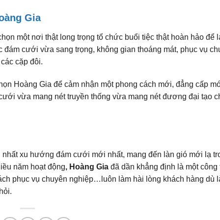
oàng Gia
ọn một nơi thật long trọng tổ chức buổi tiệc thật hoàn hảo để l
ức đám cưới vừa sang trọng, không gian thoáng mát, phục vụ c
 các cặp đôi.
h chọn Hoàng Gia để cảm nhận một phong cách mới, đẳng cấp mớ
 cưới vừa mang nét truyền thống vừa mang nét đương đại tạo c
 nhất xu hướng đám cưới mới nhất, mang đến làn gió mới lạ t
nhiều năm hoạt động
, Hoàng Gia
đã dần khẳng định là một công 
cách phục vụ chuyên nghiệp…luôn làm hài lòng khách hàng dù là
hỏi.