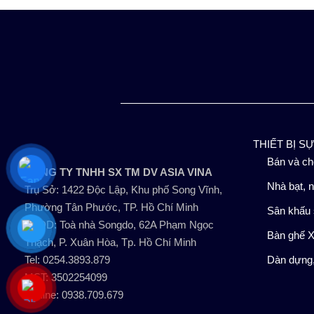
THIẾT BỊ S
Bán và ch
CÔNG TY TNHH SX TM DV ASIA VINA
Nhà bạt, n
Trụ Sở: 1422 Độc Lập, Khu phố Song Vĩnh,
Phường Tân Phước, TP. Hồ Chí Minh
Sân khấu 
VPĐD: Toà nhà Songdo, 62A Phạm Ngọc
Bàn ghế X
Thạch, P. Xuân Hòa, Tp. Hồ Chí Minh
Tel: 0254.3893.879
Dàn dựng,
MST: 3502254099
Hotline: 0938.709.679