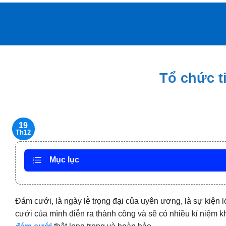
Bỏ
qua
nội
dung
Tổ chức t
19
Th12
Mục lục
Đám cưới, là ngày lễ trọng đại của uyên ương, là sự kiện
cưới của mình điễn ra thành công và sẽ có nhiều kỉ niệm k