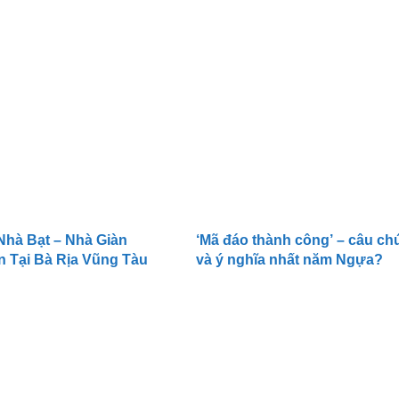
 VIETNAM (SITV)
Nhà Bạt – Nhà Giàn
‘Mã đáo thành công’ – câu ch
 Tại Bà Rịa Vũng Tàu
và ý nghĩa nhất năm Ngựa?