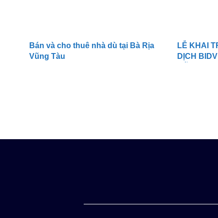
Bán và cho thuê nhà dù tại Bà Rịa
LỄ KHAI 
Vũng Tàu
DỊCH BID
MỸ 3