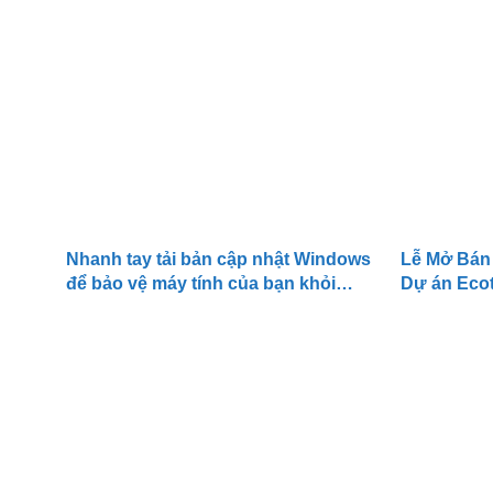
Nhanh tay tải bản cập nhật Windows
Lễ Mở Bán
để bảo vệ máy tính của bạn khỏi
Dự án Eco
virus tống tiền WannaCry