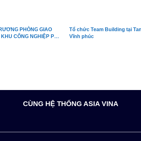
TRƯƠNG PHÒNG GIAO
Tổ chức Team Building tại Ta
V KHU CÔNG NGHIỆP PHÚ
Vĩnh phúc
CÙNG HỆ THỐNG ASIA VINA