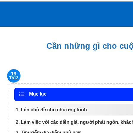
Bỏ
qua
nội
dung
Cần những gì cho cuộ
19
Th12
Mục lục
1. Lên chủ đề cho chương trình
2. Làm việc với các diễn giả, người phát ngôn, khác
3. Tìm kiếm địa điểm phù hợp