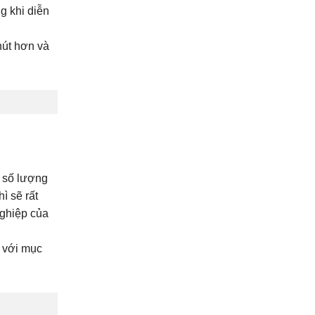
g khi diễn
hút hơn và
o số lượng
ì sẽ rất
nghiệp của
p với mục