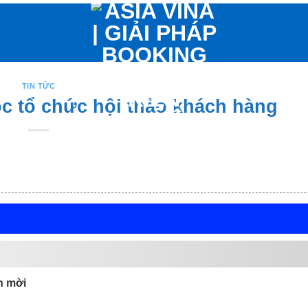
TIN TỨC
c tổ chức hội thảo khách hàng
h mời