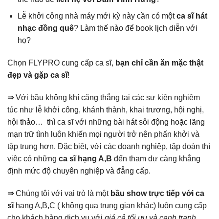
Lễ khởi công nhà máy mới kỳ này cần có một
ca sĩ hát
nhạc đồng quê
? Làm thế nào để book lịch diễn với
họ?
Chọn FLYPRO cung cấp ca sĩ,
bạn chỉ cần ăn mặc thật
đẹp và gặp ca sĩ
!
⇒
Với bầu không khí căng thẳng tại các sự kiện nghiêm
túc như lễ khởi công, khánh thành, khai trương, hội nghị,
hội thảo… thì ca sĩ với những bài hát sôi động hoặc lãng
mạn trữ tình luôn khiến mọi người trở nên phấn khởi và
tập trung hơn. Đặc biêt, với các doanh nghiệp, tập đoàn thì
việc có những
ca sĩ hạng A,B
đến tham dự càng khẳng
định mức độ chuyên nghiệp và đẳng cấp.
⇒
Chúng tôi với vai trò là một
bầu show trực tiếp với ca
sĩ
hạng A,B,C ( không qua trung gian khác) luôn cung cấp
cho khách hàng dịch vụ với
giá cả tối ưu và cạnh tranh