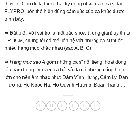
thực tế. Cho dù là thuộc bất kỳ dòng nhạc nào, ca sĩ tại
FLYPRO luôn thể hiện đúng cảm xúc của ca khúc được
trình bày.
⇒
Đặt biệt, với vai trò là một bầu show (trung gian) uy tín tại
TP.HCM, chúng tôi có thể liên hệ với những ca sĩ thuộc
nhiều hạng mục khác nhau (sao A, B, C)
⇒
Hạng mục sao A
gồm những ca sĩ nổi tiếng, hoạt động
lâu năm trong lĩnh vực ca hát và đã có những cống hiến
lớn cho nền âm nhạc như: Đàm Vĩnh Hưng, Cẩm Ly, Đan
Trường, Hồ Ngọc Hà, Hồ Quỳnh Hương, Đoan Trang,…