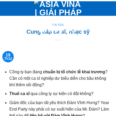
Bỏ
qua
nội
dung
TIN TỨC
Cung cấp ca sĩ, nhạc sỹ
19
Th12
Công ty bạn đang
chuẩn bị tổ chức lễ khai trương
?
Cần có một ca sĩ nghiệp dư biểu diễn cho bầu không
khí thêm sôi động?
Thuê ca sĩ
qua công ty sự kiện có đắt không?
Giám đốc của bạn rất yêu thích Đàm Vĩnh Hưng? Year
End Party này phải có sự xuất hiện của Mr. Đàm? Làm
thế nào để
liên hệ với Đàm Vĩnh Hưng
?