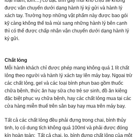
loại mắm, tôm…) có đặc tính gây mùi khó chịu sẽ không
được vận chuyển dưới dạng hành lý ký gửi và hành lý
xách tay. Trường hợp những vật phẩm này được bao gói
kỹ càng không thể toả mùi sang những hành lý bên cạnh
thì có thể được chấp nhận vận chuyển dưới dạng hành lý
ký gửi.
Chất lỏng
Mỗi hành khách chỉ được phép mang không quá 1 lít chất
lỏng theo người và hành lý xách tay lên máy bay. Ngọai trừ
các chất lỏng, gel và các loại bình phun bao gồm thuốc
chữa bệnh, thức ăn hay sữa cho trẻ sơ sinh, đồ ăn kiêng
đặc biệt phục vụ chữa bệnh, hay các chất lỏng mua tại các
cửa hàng miễn thuế trên sân bay hay mua trên máy bay.
Tất cả các chất lỏng đều phải đựng trong chai, bình thủy
tinh, lọ có dung tích không quá 100ml và phải được đóng
kín hoàn toàn; Tất cả chai, lọ, bình đựng chất lỏng của một