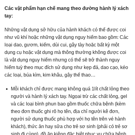
Các vật phẩm hạn chế mang theo đường hành lý xách
tay:
Những vật dụng sở hữu của hành khách có thể được coi
như vũ khí hoặc những vật dụng nguy hiểm bao gồm: Các
loại dao, gươm, kiếm, dùi cui, gậy tày hoặc bất kỳ một
dụng cụ hoặc vật dụng mà thông thường không được coi
là vật dụng nguy hiểm nhưng có thể sẽ trở thành nguy
hiểm tuỳ theo mục đích sử dụng như kẹp đá, dao cạo, kéo
các loại, búa kìm, kim khâu, gậy thể thao…
Mỗi khách chỉ được mang không quá 1lít chất lỏng theo
người và hành lý xách tay. Ngọai trừ các chất lỏng, gel
và các loại bình phun bao gồm thuốc chữa bệnh (kèm
theo đơn thuốc ghi rõ họ tên, địa chỉ người kê đơn,
người sử dụng thuốc phù hợp với họ tên trên vé hành
khách), thức ăn hay sữa cho trẻ sơ sinh (phải có trẻ sơ
sinh đi cùng), đồ ăn kiêng đặc biệt phục vụ chữa bệnh,