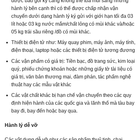
được bao gói kỹ càng không thể toả mùi sang những
hành lý bên cạnh thì có thể được chấp nhận vận
chuyển dưới dạng hành lý ký gửi với giới hạn tối đa 03
lít hoặc 03 kg nước mắm/chất lỏng có mùi khác và/hoặc
05 kg trái sầu riêng /đồ có mùi khác.
Thiết bị điện tử như: Máy quay phim, máy ảnh, máy tính,
điện thoại, laptop hoặc các thiết bị điện tử tương đương
Các vận phẩm có giá trị: Tiền bạc, đồ trang sức, kim loại
quý, phiếu chứng khoán hoặc những giấy tờ tài liệu có
giá trị, văn bản thương mại, đàm phán, tác phẩm nghệ
thuật hay các mẫu vật khác
Các vật chất khác bị hạn chế vận chuyển theo các quy
định hiện hành của các quốc gia và lãnh thổ mà tàu bay
bay đi, bay đến hoặc bay qua.
Hành lý dễ vỡ
Các vật dụng dễ vỡ như các sản phẩm thuỷ tinh, chai