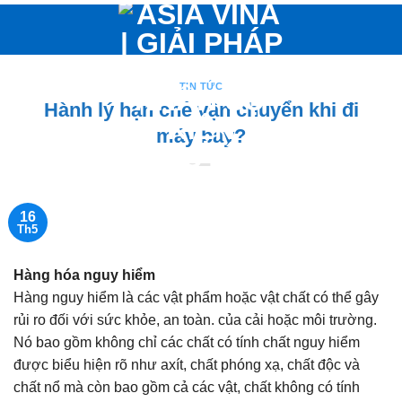
Bỏ
qua
nội
dung
TIN TỨC
Hành lý hạn chế vận chuyển khi đi
máy bay?
16
Th5
Hàng hóa nguy hiểm
Hàng nguy hiểm là các vật phẩm hoặc vật chất có thể gây
rủi ro đối với sức khỏe, an toàn. của cải hoặc môi trường.
Nó bao gồm không chỉ các chất có tính chất nguy hiểm
được biểu hiện rõ như axít, chất phóng xạ, chất độc và
chất nổ mà còn bao gồm cả các vật, chất không có tính