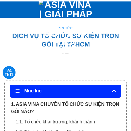
Bỏ
qua
nội
dung
TIN TỨC
DỊCH VỤ TỔ CHỨC SỰ KIỆN TRỌN
GÓI TẠI TPHCM
24
Th11
Mục lục
1. ASIA VINA CHUYÊN TỔ CHỨC SỰ KIỆN TRỌN
GÓI NÀO?
1.1. Tổ chức khai trương, khánh thành