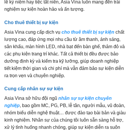
lễ kỷ niệm hay tiệc tất niên, Asia Vina luôn mang đến trải
nghiệm sự kiện hoàn hảo và ấn tượng.
Cho thuê thiết bị sự kiện
Asia Vina cung cấp dịch vụ
cho thuê thiết bị sự kiện
chất
lượng cao, đáp ứng mọi nhu cầu từ âm thanh, ánh sáng,
sân khấu, màn hình LED, nhà bạt đến bàn ghế, thảm đỏ và
các phụ kiện trang trí khác. Tất cả thiết bị đều được bảo
dưỡng định kỳ và kiểm tra kỹ lưỡng, giúp doanh nghiệp
tiết kiệm thời gian và chi phí mà vẫn đảm bảo sự kiện diễn
ra trọn vẹn và chuyên nghiệp.
Cung cấp nhân sự sự kiện
Asia Vina sở hữu đội ngũ
nhân sự sự kiện chuyên
nghiệp
, bao gồm MC, PG, PB, lễ tân, người mẫu, vũ đoàn,
nhóm biểu diễn nghệ thuật… được đào tạo bài bản và giàu
kinh nghiệm. Nhân sự của chúng tôi luôn sẵn sàng hỗ trợ,
xử lý tình huống nhanh chóng, giúp sự kiện diễn ra suôn