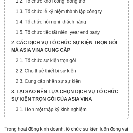
1.2. Tổ chức khởi công, động thổ
1.3. Tổ chức lễ kỷ niệm thành lập công ty
1.4. Tổ chức hội nghị khách hàng
1.5. Tổ chức tiệc tất niên, year end party
2. CÁC DỊCH VỤ TỔ CHỨC SỰ KIỆN TRỌN GÓI
MÀ ASIA VINA CUNG CẤP
2.1. Tổ chức sự kiện trọn gói
2.2. Cho thuê thiết bị sự kiện
2.3. Cung cấp nhân sự sự kiện
3. TẠI SAO NÊN LỰA CHỌN DỊCH VỤ TỔ CHỨC
SỰ KIỆN TRỌN GÓI CỦA ASIA VINA
3.1. Hơn một thập kỷ kinh nghiệm
3.2. Hơn 3.500 dự án thành công
Trong hoạt động kinh doanh, tổ chức sự kiện luôn đóng vai
3.3. Đội ngũ nhân sự chuyên nghiệp