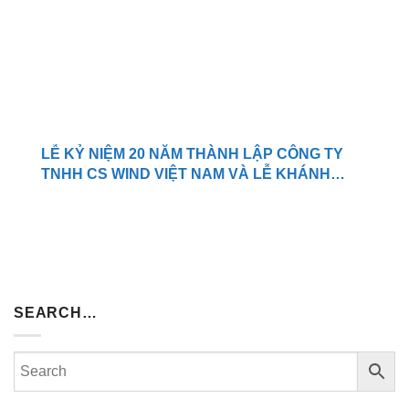
LỄ KỶ NIỆM 20 NĂM THÀNH LẬP CÔNG TY
TNHH CS WIND VIỆT NAM VÀ LỄ KHÁNH
THÀNH NHÀ MÁY THÁP OFFSHORE
SEARCH…