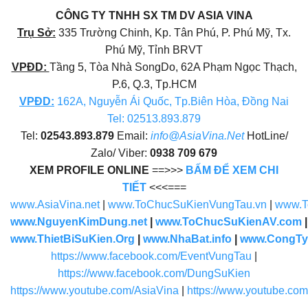
CÔNG TY TNHH SX TM DV ASIA VINA
Trụ Sở:
335 Trường Chinh, Kp. Tân Phú, P. Phú Mỹ, Tx.
Phú Mỹ, Tỉnh BRVT
VPĐD:
Tầng 5, Tòa Nhà SongDo, 62A Phạm Ngọc Thạch,
P.6, Q.3, Tp.HCM
VPĐD
:
162A, Nguyễn Ái Quốc, Tp.Biên Hòa, Đồng Nai
Tel: 02513.893.879
Tel:
02543.893.879
Email:
info@AsiaVina.Net
HotLine/
Zalo/ Viber:
0938 709 679
XEM PROFILE ONLINE
==>>>
BẤM ĐỂ XEM CHI
TIẾT
<<<===
www.AsiaVina.net
|
www.ToChucSuKienVungTau.vn
|
www.T
www.NguyenKimDung.net
|
www.ToChucSuKienAV.com
www.ThietBiSuKien.Org
|
www.NhaBat.info
|
www.CongTy
https://www.facebook.com/EventVungTau
|
https://www.facebook.com/DungSuKien
https://www.youtube.com/AsiaVina
|
https://www.youtube.co