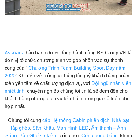
AsiaVina
hân hạnh được đồng hành cùng BS Group VN là
đơn vị tổ chức chương trình và góp phần vào sự thành
công của ”
Chương Trình Team Building Sport Day năm
2020
“.Khi đến với công ty chúng tôi quý khách hàng hoàn
toàn yên tâm về chất lượng dịch vụ, với
Đội ngũ nhân viên
nhiệt tình
, chuyên nghiệp chúng tôi tin là sẽ đem đến cho
khách hàng những dịch vụ tốt nhất nhưng giá cả luôn phù
hợp nhất.
Chúng tôi cung
cấp Hệ thống Cabin phiên dịch
,
Nhà bạt
lắp ghép
,
Sân Khấu
,
Màn Hình LED
,
Âm thanh – Ánh
Sáng
,
Bàn Ghế sự kiện
, cổng hơi,
Cổng bong bóng
, khinh