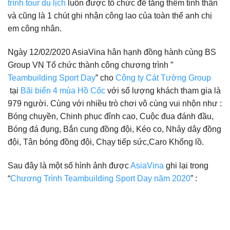
trình tour du lịch
luôn được tổ chức để tăng thêm tinh thần
và cũng là 1 chút ghi nhận công lao của toàn thể anh chị
em công nhân.
Ngày 12/02/2020 AsiaVina hân hạnh đồng hành cùng BS
Group VN Tổ chức thành công chương trình ”
Teambuilding Sport Day
” cho
Công ty Cát Tường Group
tại
Bãi biển 4 mùa Hồ Cốc
với số lượng khách tham gia là
979 người. Cùng với nhiều trò chơi vô cùng vui nhộn như :
Bóng chuyền, Chinh phục đỉnh cao, Cuộc đua đánh đầu,
Bóng đá đụng, Bắn cung đồng đội, Kéo co, Nhảy dây đồng
đội, Tân bóng đồng đội, Chạy tiếp sức,Caro Khổng lồ.
Sau đây là một số hình ảnh được
AsiaVina
ghi lại trong
“
Chương Trình
Teambuilding Sport Day
năm 2020
” :