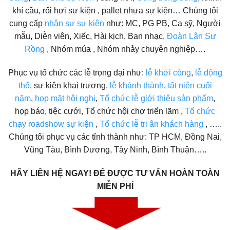
khí cầu, rối hơi sự kiện , pallet nhựa sự kiện… Chúng tôi
cung cấp
nhân sự sự kiện
như: MC, PG PB, Ca sỹ, Người
mẫu, Diễn viên, Xiếc, Hài kịch, Ban nhạc,
Đoàn Lân Sư
Rồng
, Nhóm múa , Nhóm nhảy chuyên nghiệp….
Phục vụ tổ chức các lễ trọng đại như:
lễ khởi công
,
lễ động
thổ
, sự kiện khai trương,
lễ khánh thành
,
tất niên cuối
năm
,
họp mặt hội nghị
,
Tổ chức lễ giới thiệu sản phẩm
,
họp báo, tiệc cưới, Tổ chức hội chợ triển lãm ,
Tổ chức
chạy roadshow sự kiện
,
Tổ chức lễ tri ân khách hàng
, …..
Chúng tôi phục vụ các tỉnh thành như: TP HCM, Đồng Nai,
Vũng Tàu, Bình Dương, Tây Ninh, Bình Thuận…..
HÃY LIÊN HỆ NGAY!
ĐỂ ĐƯỢC TƯ VẤN HOÀN TOÀN
MIỄN PHÍ