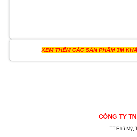
XEM THÊM CÁC SẢN PHẨM 3M KHÁ
CÔNG TY TN
TT.Phú Mỹ, 