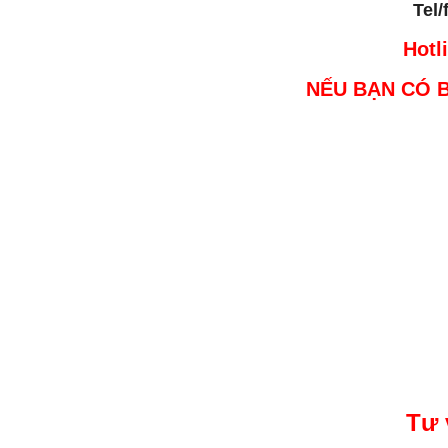
Tel/
Hotl
NẾU BẠN CÓ 
Tư 