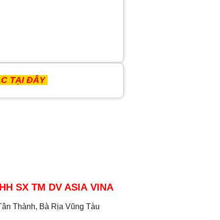
C TẠI ĐÂY
HH SX TM DV ASIA VINA
Tân Thành, Bà Rịa Vũng Tàu