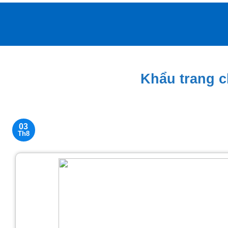
Bỏ
qua
nội
dung
Khẩu trang c
03
Th8