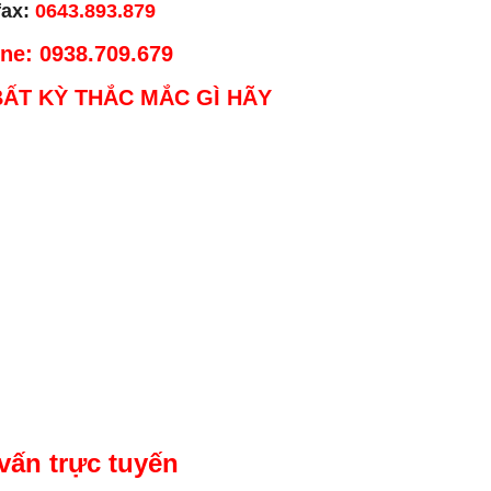
fax:
0643.893.879
ine: 0938.709.679
BẤT KỲ THẮC MẮC GÌ HÃY
vấn trực tuyến