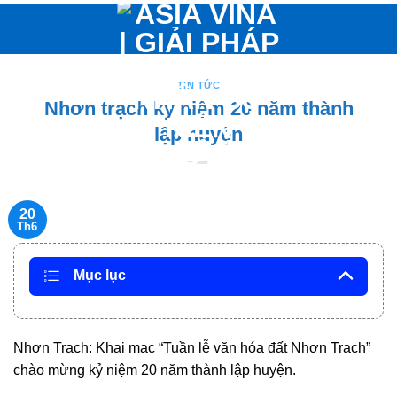
Bỏ
qua
nội
dung
TIN TỨC
Nhơn trạch kỷ niệm 20 năm thành
lập huyện
20
Th6
Mục lục
Nhơn Trạch: Khai mạc “Tuần lễ văn hóa đất Nhơn Trạch”
chào mừng kỷ niệm 20 năm thành lập huyện.