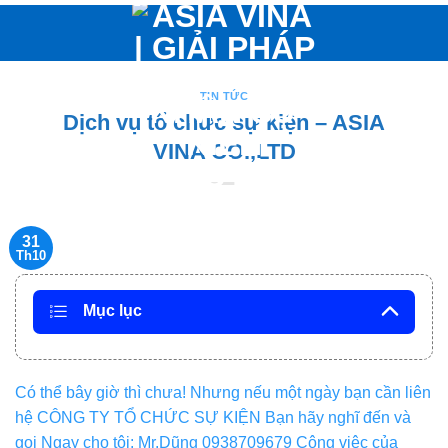
Bỏ
qua
nội
dung
TIN TỨC
Dịch vụ tổ chức sự kiện – ASIA
VINA CO.,LTD
31
Th10
Mục lục
Có thể bây giờ thì chưa! Nhưng nếu một ngày bạn cần liên
hệ CÔNG TY TỔ CHỨC SỰ KIỆN Bạn hãy nghĩ đến và
gọi Ngay cho tôi: Mr.Dũng 0938709679 Công việc của