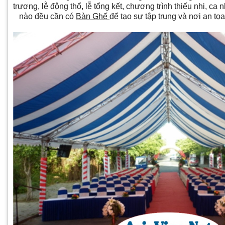
trương, lễ động thổ, lễ tổng kết, chương trình thiếu nhi, ca
nào đều cần có
Bàn Ghế
để tạo sự tập trung và nơi an t