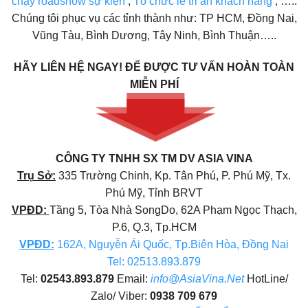
chạy roadshow sự kiện
,
Tổ chức lễ tri ân khách hàng
, …..
Chúng tôi phục vụ các tỉnh thành như: TP HCM, Đồng Nai,
Vũng Tàu, Bình Dương, Tây Ninh, Bình Thuận…..
HÃY LIÊN HỆ NGAY!
ĐỂ ĐƯỢC TƯ VẤN HOÀN TOÀN
MIỄN PHÍ
CÔNG TY TNHH SX TM DV ASIA VINA
Trụ Sở:
335 Trường Chinh, Kp. Tân Phú, P. Phú Mỹ, Tx.
Phú Mỹ, Tỉnh BRVT
VPĐD:
Tầng 5, Tòa Nhà SongDo, 62A Phạm Ngọc Thạch,
P.6, Q.3, Tp.HCM
VPĐD
:
162A, Nguyễn Ái Quốc, Tp.Biên Hòa, Đồng Nai
Tel: 02513.893.879
Tel:
02543.893.879
Email:
info@AsiaVina.Net
HotLine/
Zalo/ Viber:
0938 709 679