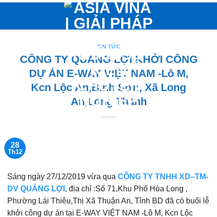
Bỏ
qua
nội
dung
TIN TỨC
CÔNG TY QUẢNG LỢI KHỞI CÔNG
DỰ ÁN E-WAY VIỆT NAM -Lô M,
Kcn Lộc An,Bình Sơn, Xã Long
An,Long Thành
28
Th12
Sáng ngày 27/12/2019 vừa qua
CÔNG TY TNHH XD–TM-
DV QUẢNG LỢI
, địa chỉ :Số 71,Khu Phố Hòa Long ,
Phường Lái Thiêu,Thị Xã Thuận An, Tỉnh BD đã có buổi lễ
khởi công dự án tại E-WAY VIỆT NAM -Lô M, Kcn Lộc