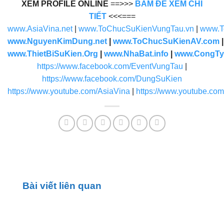
XEM PROFILE ONLINE
==>>>
BẤM ĐỂ XEM CHI
TIẾT
<<<===
www.AsiaVina.net
|
www.ToChucSuKienVungTau.vn
|
www.T
www.NguyenKimDung.net
|
www.ToChucSuKienAV.com
www.ThietBiSuKien.Org
|
www.NhaBat.info
|
www.CongTy
https://www.facebook.com/EventVungTau
|
https://www.facebook.com/DungSuKien
https://www.youtube.com/AsiaVina
|
https://www.youtube.co
Bài viết liên quan