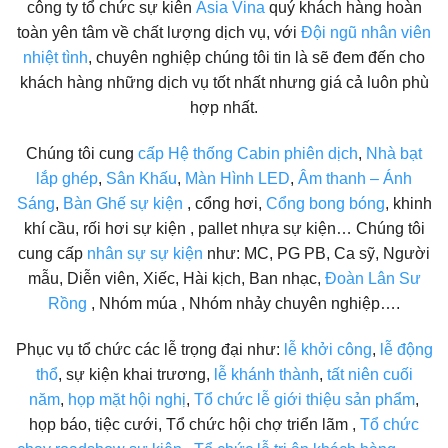
công ty tổ chức sự kiên
Asia Vina
quý khách hàng hoàn
toàn yên tâm về chất lượng dịch vụ, với
Đội ngũ nhân viên
nhiệt tình
, chuyên nghiệp chúng tôi tin là sẽ đem đến cho
khách hàng những dịch vụ tốt nhất nhưng giá cả luôn phù
hợp nhất.
Chúng tôi cung
cấp Hệ thống Cabin phiên dịch
,
Nhà bạt
lắp ghép
,
Sân Khấu
,
Màn Hình LED
,
Âm thanh – Ánh
Sáng
,
Bàn Ghế sự kiện
, cổng hơi,
Cổng bong bóng
, khinh
khí cầu, rối hơi sự kiện , pallet nhựa sự kiện… Chúng tôi
cung cấp
nhân sự sự kiện
như: MC, PG PB, Ca sỹ, Người
mẫu, Diễn viên, Xiếc, Hài kịch, Ban nhạc,
Đoàn Lân Sư
Rồng
, Nhóm múa , Nhóm nhảy chuyên nghiệp….
Phục vụ tổ chức các lễ trọng đại như:
lễ khởi công
,
lễ động
thổ
, sự kiện khai trương,
lễ khánh thành
,
tất niên cuối
năm
,
họp mặt hội nghị
,
Tổ chức lễ giới thiệu sản phẩm
,
họp báo, tiệc cưới, Tổ chức hội chợ triển lãm ,
Tổ chức