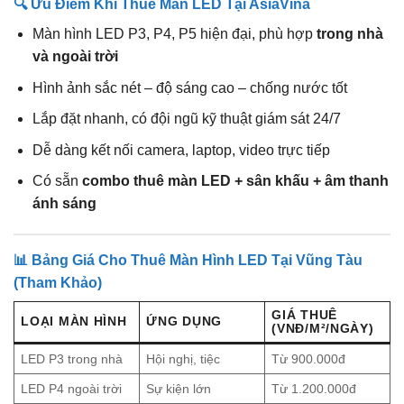
🔍 Ưu Điểm Khi Thuê Màn LED Tại AsiaVina
Màn hình LED P3, P4, P5 hiện đại, phù hợp
trong nhà
và ngoài trời
Hình ảnh sắc nét – độ sáng cao – chống nước tốt
Lắp đặt nhanh, có đội ngũ kỹ thuật giám sát 24/7
Dễ dàng kết nối camera, laptop, video trực tiếp
Có sẵn
combo thuê màn LED + sân khấu + âm thanh
ánh sáng
📊 Bảng Giá Cho Thuê Màn Hình LED Tại Vũng Tàu
(Tham Khảo)
GIÁ THUÊ
LOẠI MÀN HÌNH
ỨNG DỤNG
(VNĐ/M²/NGÀY)
LED P3 trong nhà
Hội nghị, tiệc
Từ 900.000đ
LED P4 ngoài trời
Sự kiện lớn
Từ 1.200.000đ