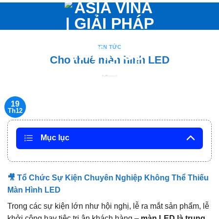
Bỏ
qua
nội
dung
TIN TỨC
Cho thuê màn hình LED
19
Th12
Mục lục
🎥 Tổ Chức Sự Kiện Chuyên Nghiệp Không Thể Thiếu
Màn Hình LED
Trong các sự kiện lớn như hội nghị, lễ ra mắt sản phẩm, lễ
khởi công hay tiệc tri ân khách hàng –
màn LED là trung