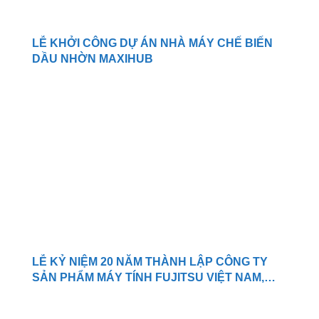
LỄ KHỞI CÔNG DỰ ÁN NHÀ MÁY CHẾ BIẾN
DẦU NHỜN MAXIHUB
LỄ KỶ NIỆM 20 NĂM THÀNH LẬP CÔNG TY
SẢN PHẨM MÁY TÍNH FUJITSU VIỆT NAM,
TNHH.