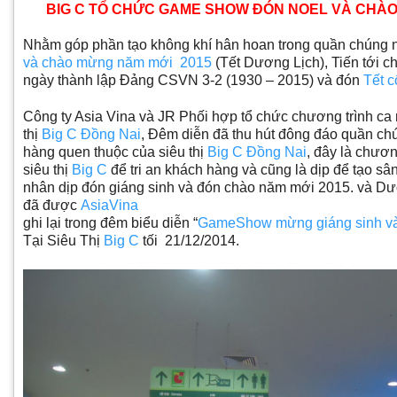
BIG C TỔ CHỨC GAME SHOW ĐÓN NOEL VÀ CHÀO
Nhằm góp phần tạo không khí hân hoan trong quần chúng 
và
chào mừng năm mới 2015
(Tết Dương Lịch), Tiến tới 
ngày thành lập Đảng CSVN 3-2 (1930 – 2015) và đón
Tết c
Công ty Asia Vina và JR Phối hợp tổ chức chương trình ca
thị
Big C Đồng Nai
, Đêm diễn đã thu hút đông đáo quần ch
hàng quen thuộc của siêu thị
Big C Đồng Nai
, đây là chươn
siêu thị
Big C
để tri an khách hàng và cũng là dịp để tạo sâ
nhân dịp đón giáng sinh và đón chào năm mới 2015. và Dướ
đã được
AsiaVina
ghi lại trong đêm biểu diễn “
GameShow mừng giáng sinh v
Tại Siêu Thị
Big C
tối 21/12/2014.