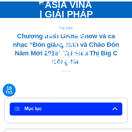
Bỏ
qua
nội
dung
TIN TỨC
Chương trình Game Show và ca
nhạc “Đón giáng sinh và Chào Đón
Năm Mới 2015” Tại Siêu Thị Big C
Đồng Nai
16
Th5
Mục lục