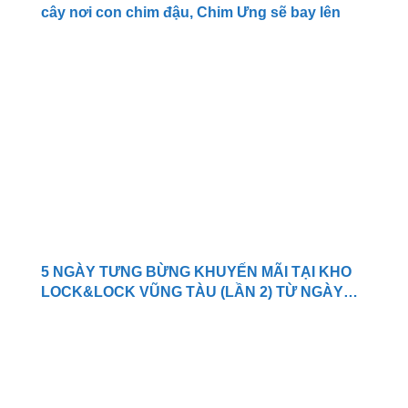
cây nơi con chim đậu, Chim Ưng sẽ bay lên
5 NGÀY TƯNG BỪNG KHUYẾN MÃI TẠI KHO
LOCK&LOCK VŨNG TÀU (LẦN 2) TỪ NGÀY
08/04/2015 ~ 12/04/2015