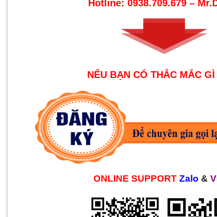
Hotline: 0938.709.679 – Mr
NẾU BẠN CÓ THẮC MẮC GÌ
ONLINE SUPPORT
Zalo
&
V