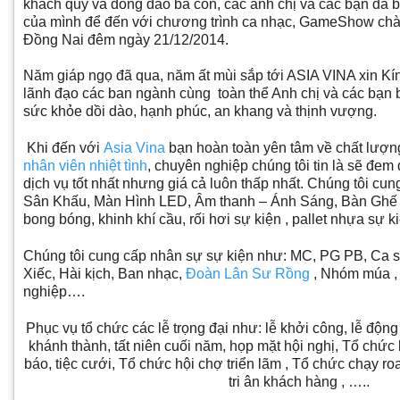
khách quý và đông đáo bà con, các anh chị và các bạn đã b
của mình để đến với chương trình ca nhạc, GameShow chà
Đồng Nai đêm ngày 21/12/2014.
Năm giáp ngọ đã qua, năm ất mùi sắp tới ASIA VINA xin Kín
lãnh đạo các ban ngành cùng toàn thể Anh chị và các bạn
sức khỏe dồi dào, hạnh phúc, an khang và thịnh vượng.
Khi đến với
Asia Vina
bạn hoàn toàn yên tâm về chất lượn
nhân viên nhiệt tình
, chuyên nghiệp chúng tôi tin là sẽ đe
dịch vụ tốt nhất nhưng giá cả luôn thấp nhất. Chúng tôi cun
Sân Khấu, Màn Hình LED, Âm thanh – Ánh Sáng, Bàn Ghế s
bong bóng, khinh khí cầu, rối hơi sự kiện , pallet nhựa sự 
Chúng tôi cung cấp nhân sự sự kiện như: MC, PG PB, Ca s
Xiếc, Hài kịch, Ban nhạc,
Đoàn Lân Sư Rồng
, Nhóm múa ,
nghiệp….
Phục vụ tổ chức các lễ trọng đại như: lễ khởi công, lễ động 
khánh thành, tất niên cuối năm, họp mặt hội nghị, Tổ chức 
báo, tiệc cưới, Tổ chức hội chợ triển lãm , Tổ chức chạy r
tri ân khách hàng , …..