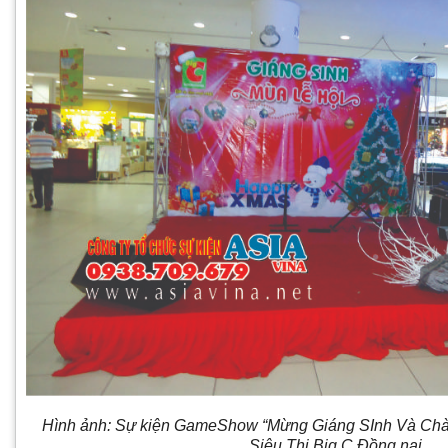
Hình ảnh: Sự kiện GameShow “Mừng Giáng SInh Và Ch
Siêu Thị Big C Đồng nai