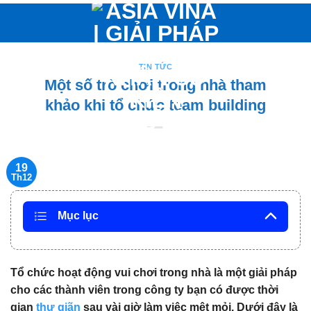
Bỏ
qua
nội
dung
TIN TỨC
Một số trò chơi trong nhà tham
khảo khi tổ chức team building
19
Th12
Mục lục
Tổ chức hoạt động vui chơi trong nhà là một giải pháp
cho các thành viên trong công ty bạn có được thời
gian
thư giãn
sau vài giờ làm việc mệt mỏi. Dưới đây là