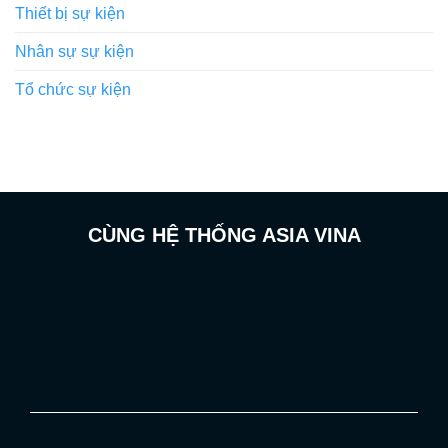
Thiết bị sự kiện
Nhân sự sự kiện
Tổ chức sự kiện
CÙNG HỆ THỐNG ASIA VINA