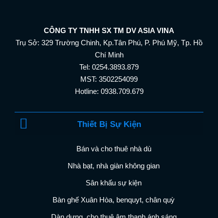
CÔNG TY TNHH SX TM DV ASIA VINA
Trụ Sở: 329 Trường Chinh, Kp.Tân Phú, P. Phú Mỹ, Tp. Hồ
Chí Minh
Tel: 0254.3893.879
MST: 3502254099
Hotline: 0938.709.679
Thiết Bị Sự Kiện
Bán và cho thuê nhà dù
Nhà bạt, nhà giàn không gian
Sân khấu sự kiện
Bàn ghế Xuân Hòa, benquyt, chân quỳ
Dàn dựng, cho thuê âm thanh ánh sáng