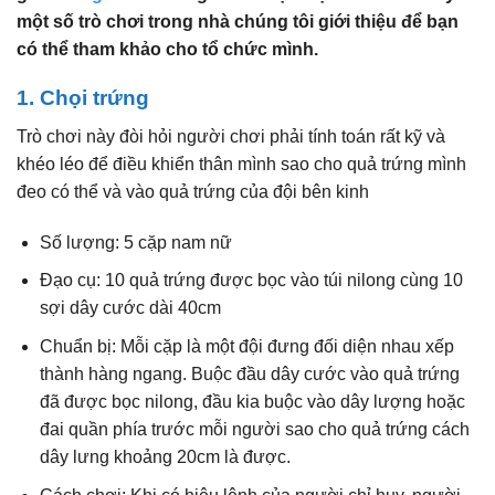
một số trò chơi trong nhà chúng tôi giới thiệu để bạn
có thể tham khảo cho tổ chức mình.
1. Chọi trứng
Trò chơi này đòi hỏi người chơi phải tính toán rất kỹ và
khéo léo để điều khiển thân mình sao cho quả trứng mình
đeo có thể và vào quả trứng của đội bên kinh
Số lượng: 5 cặp nam nữ
Đạo cụ: 10 quả trứng được bọc vào túi nilong cùng 10
sợi dây cước dài 40cm
Chuẩn bị: Mỗi cặp là một đội đưng đối diện nhau xếp
thành hàng ngang. Buộc đầu dây cước vào quả trứng
đã được bọc nilong, đầu kia buộc vào dây lượng hoặc
đai quần phía trước mỗi người sao cho quả trứng cách
dây lưng khoảng 20cm là được.