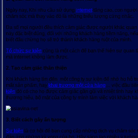
Ngày nay, Khi nhu cầu sử dụng
internet
tăng cao, con người
chăm sóc mà thay vào đó là những biểu tượng cứng nhắc.
Đa số mọi người đều thích cảm giác được người khác quan 
này đặc biệt đúng, đối với những khách hàng tiềm năng, nếu 
biết đâu chừng họ sẽ trở thành khách hàng ruột của mình.
Tổ chức sự kiện
cũng là một cách để bạn thể hiện sự quan tâ
mà internet không làm được.
2. Tạo cảm giác thân thiện
Khi khách hàng tìm đến một công ty sự kiện để nhờ họ hỗ tr
mắt sản phẩm, hay
khai trương một cửa hàng
… việc đầu tiê
kiện
đó có cho họ được cảm giác gần gũi và nhiệt tình hay kh
thương hiệu, bộ mặt của công ty mình làm việc với khách hà
3. Biết cách gây ấn tượng
Sự kiện
là cơ hội để bạn cung cấp những dịch vụ chăm sóc 
đáp ứng những kỳ vọng của họ. Hãy sáng tạo nhiều ý tưởng 