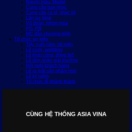
Người mẫu, Model
Cung cấp ban nhạc
Cung cấp ca sĩ, nhạc sỹ
Lân sư rồng
Vũ đoàn, nhóm múa
PG, PB
MC dẫn chương trình
Tổ chức sự kiện
Tiệc cuối năm, tất niên
Lễ cưới, wedding
Lễ khởi công, động thổ
Lễ đón nhận giải thưởng
Hội nghị khách hàng
Lễ ra mắt sản phẩm mới
Lễ kỷ niệm
Tổ chức lễ khánh thành
CÙNG HỆ THỐNG ASIA VINA