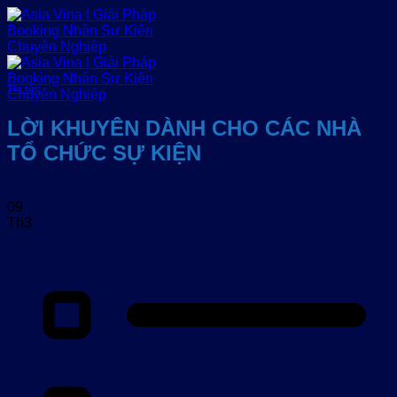
Bỏ
qua
nội
dung
Tin tức
LỜI KHUYÊN DÀNH CHO CÁC NHÀ
TỔ CHỨC SỰ KIỆN
09
Th3