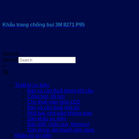
Khẩu trang chống bụi 3M 8271 P95
Search…
Search
×
Thiết bị sự kiện
Bán và cho thuê khinh khí cầu
Cổng hơi, rối hơi
Cho thuê màn hình LED
Bán và cho thuê nhà dù
Nhà bạt, nhà giàn không gian
Sân khấu sự kiện
Bàn ghế, chân quỳ, Benquyt
Dàn dựng, âm thanh ánh sáng
Nhân sự sự kiện