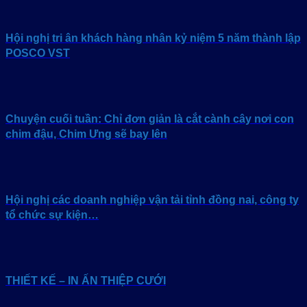
Hội nghị tri ân khách hàng nhân kỷ niệm 5 năm thành lập
POSCO VST
Chuyện cuối tuần: Chỉ đơn giản là cắt cành cây nơi con
chim đậu, Chim Ưng sẽ bay lên
Hội nghị các doanh nghiệp vận tải tỉnh đồng nai, công ty
tổ chức sự kiện…
THIẾT KẾ – IN ẤN THIỆP CƯỚI