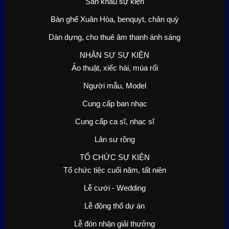
Sân khấu sự kiện
Bàn ghế Xuân Hòa, benquyt, chân quỳ
Dàn dựng, cho thuê âm thanh ánh sáng
NHÂN SỰ SỰ KIỆN
Ảo thuật, xiếc hài, múa rối
Người mẫu, Model
Cung cấp ban nhạc
Cung cấp ca sĩ, nhạc sĩ
Lân sư rồng
TỔ CHỨC SỰ KIỆN
Tổ chức tiệc cuối năm, tất niên
Lễ cưới - Wedding
Lễ động thổ dự án
Lễ đón nhận giải thưởng