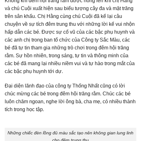
Không khí đêm hội trăng rằm được nóng lên khi chị Hằng
và chú Cuội xuất hiện sau biểu tượng cây đa và mặt trăng
trên sân khấu. Chị Hằng cùng chú Cuội đã kể lại câu
chuyện về sự tích đêm trung thu với những lời kể vui nhộn
hấp dẫn các bé. Được sự cổ vũ của các bậc phụ huynh và
các anh chị trong ban tổ chức của Công ty Sắc Màu, các
bé đã tự tin tham gia những trò chơi trong đêm hội trăng
rằm. Sự hồn nhiên, trong sáng, tự tin và thông minh của
các bé đã mang lại nhiều niềm vui và tự hào trong mắt của
các bậc phụ huynh tới dự.
Đại diện lãnh đạo của công ty Thống Nhất cũng có lời
chúc mừng các bé trong đêm hội trăng rằm. Chúc các bé
luôn chăm ngoan, nghe lời ông bà, cha mẹ, có nhiều thành
tích trong học tập.
Những chiếc đèn lồng đủ màu sắc tạo nên không gian lung linh
cho đêm trung thu