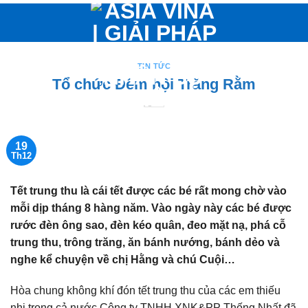
Bỏ
qua
nội
dung
TIN TỨC
Tổ chức Đêm hội Trăng Rằm
19
Th12
Tết trung thu là cái tết được các bé rất mong chờ vào
mỗi dịp tháng 8 hàng năm. Vào ngày này các bé được
rước đèn ông sao, đèn kéo quân, đeo mặt nạ, phá cỗ
trung thu, trông trăng, ăn bánh nướng, bánh dẻo và
nghe kể chuyện về chị Hằng và chú Cuội…
Hòa chung không khí đón tết trung thu của các em thiếu
nhi trong cả nước Công ty TNHH XNK&PP Thống Nhất đã