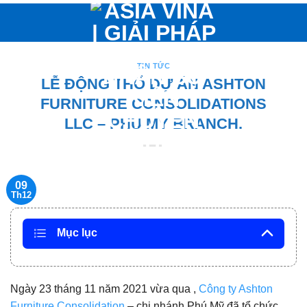
Bỏ
qua
nội
dung
TIN TỨC
LỄ ĐỘNG THỔ DỰ ÁN ASHTON
FURNITURE CONSOLIDATIONS
LLC – PHU MY BRANCH.
09
Th12
Mục lục
Ngày 23 tháng 11 năm 2021 vừa qua ,
Công ty Ashton
Furniture Consolidation
– chi nhánh Phú Mỹ đã tổ chức