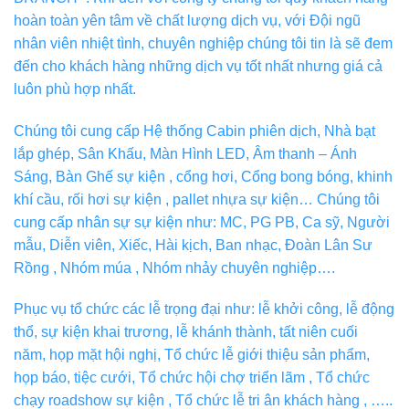
hoàn toàn yên tâm về chất lượng dịch vụ, với Đội ngũ
nhân viên nhiệt tình, chuyên nghiệp chúng tôi tin là sẽ đem
đến cho khách hàng những dịch vụ tốt nhất nhưng giá cả
luôn phù hợp nhất.
Chúng tôi cung cấp Hệ thống Cabin phiên dịch, Nhà bạt
lắp ghép, Sân Khấu, Màn Hình LED, Âm thanh – Ánh
Sáng, Bàn Ghế sự kiện , cổng hơi, Cổng bong bóng, khinh
khí cầu, rối hơi sự kiện , pallet nhựa sự kiện… Chúng tôi
cung cấp nhân sự sự kiện như: MC, PG PB, Ca sỹ, Người
mẫu, Diễn viên, Xiếc, Hài kịch, Ban nhạc, Đoàn Lân Sư
Rồng , Nhóm múa , Nhóm nhảy chuyên nghiệp….
Phục vụ tổ chức các lễ trọng đại như: lễ khởi công, lễ động
thổ, sự kiện khai trương, lễ khánh thành, tất niên cuối
năm, họp mặt hội nghị, Tổ chức lễ giới thiệu sản phẩm,
họp báo, tiệc cưới, Tổ chức hội chợ triển lãm , Tổ chức
chạy roadshow sự kiện , Tổ chức lễ tri ân khách hàng , …..