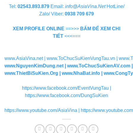
Tel:
02543.893.879
Email:
info@AsiaVina.Net
HotLine/
Zalo/ Viber:
0938 709 679
XEM PROFILE ONLINE
==>>>
BẤM ĐỂ XEM CHI
TIẾT
<<<===
www.AsiaVina.net
|
www.ToChucSuKienVungTau.vn
|
www.T
www.NguyenKimDung.net | www.ToChucSuKienAV.com |
www.ThietBiSuKien.Org | www.NhaBat.info | www.CongT
https://www.facebook.com/EventVungTau |
https://www.facebook.com/DungSuKien
https://www.youtube.com/AsiaVina
|
https://www.youtube.co