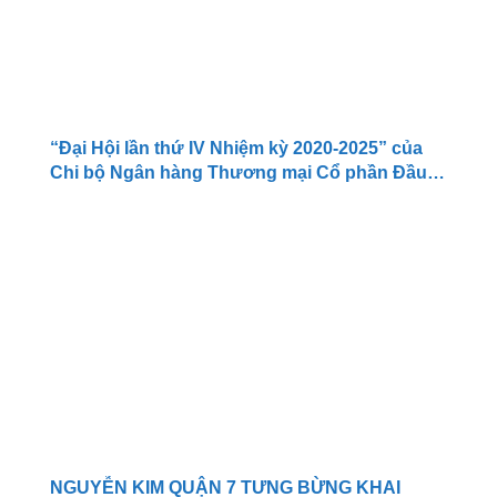
“Đại Hội lần thứ IV Nhiệm kỳ 2020-2025” của
Chi bộ Ngân hàng Thương mại Cổ phần Đầu
tư và Phát triển Việt Nam chi nhánh Bà Rịa.
NGUYỄN KIM QUẬN 7 TƯNG BỪNG KHAI