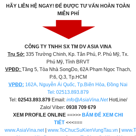
HÃY LIÊN HỆ NGAY!
ĐỂ ĐƯỢC TƯ VẤN HOÀN TOÀN
MIỄN PHÍ
CÔNG TY TNHH SX TM DV ASIA VINA
Trụ Sở:
335 Trường Chinh, Kp. Tân Phú, P. Phú Mỹ, Tx.
Phú Mỹ, Tỉnh BRVT
VPĐD:
Tầng 5, Tòa Nhà SongDo, 62A Phạm Ngọc Thạch,
P.6, Q.3, Tp.HCM
VPĐD
:
162A, Nguyễn Ái Quốc, Tp.Biên Hòa, Đồng Nai
Tel: 02513.893.879
Tel:
02543.893.879
Email:
info@AsiaVina.Net
HotLine/
Zalo/ Viber:
0938 709 679
XEM PROFILE ONLINE
==>>>
BẤM ĐỂ XEM CHI
TIẾT
<<<===
www.AsiaVina.net
|
www.ToChucSuKienVungTau.vn
|
www.T