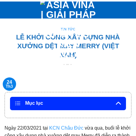
Bỏ
qua
nội
dung
TIN TỨC
LỄ KHỞI CÔNG XÂY DỰNG NHÀ
XƯỞNG DỆT MAY MERRY (VIỆT
NAM)
24
Th3
Mục lục
Ngày 22/03/2021 tại
KCN Châu Đức
vừa qua, buổi lễ khởi
công xây dựng nhà xưởng dệt may Merry đã diễn ra thành