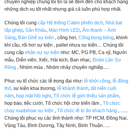
chuyên nghiệp chúng tôi tin là sẽ đem đến cho khách hàng
những dịch vụ tốt nhất nhưng giá cả luôn phù hợp nhất.
Chúng tôi cung
cấp Hệ thống Cabin phiên dịch
,
Nhà bạt
lắp ghép
,
Sân Khấu
,
Màn Hình LED
,
Âm thanh – Ánh
Sáng
,
Bàn Ghế sự kiện
, cổng hơi,
Cổng bong bóng
, khinh
khí cầu, rối hơi sự kiện , pallet nhựa sự kiện… Chúng tôi
cung cấp
nhân sự sự kiện
như: MC, PG PB, Ca sỹ, Người
mẫu, Diễn viên, Xiếc, Hài kịch, Ban nhạc,
Đoàn Lân Sư
Rồng
, Nhóm múa , Nhóm nhảy chuyên nghiệp….
Phục vụ tổ chức các lễ trọng đại như:
lễ khởi công
,
lễ động
thổ
, sự kiện khai trương,
lễ khánh thành
,
tất niên cuối
năm
,
họp mặt hội nghị
,
Tổ chức lễ giới thiệu sản phẩm
,
họp báo, tiệc cưới, Tổ chức hội chợ triển lãm ,
Tổ chức
chạy roadshow sự kiện
,
Tổ chức lễ tri ân khách hàng
, …..
Chúng tôi phục vụ các tỉnh thành như: TP HCM, Đồng Nai,
Vũng Tàu, Bình Dương, Tây Ninh, Bình Thuận…..