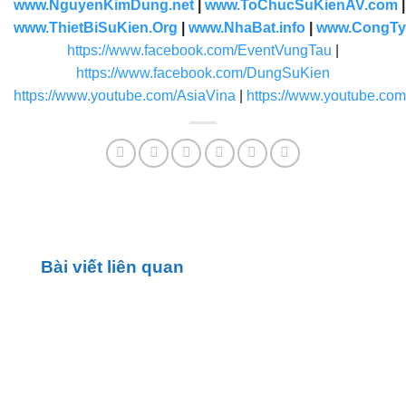
www.NguyenKimDung.net
|
www.ToChucSuKienAV.com
www.ThietBiSuKien.Org
|
www.NhaBat.info
|
www.CongTy
https://www.facebook.com/EventVungTau
|
https://www.facebook.com/DungSuKien
https://www.youtube.com/AsiaVina
|
https://www.youtube.co
Bài viết liên quan