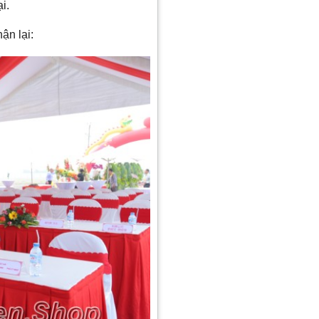
i.
ận lại: