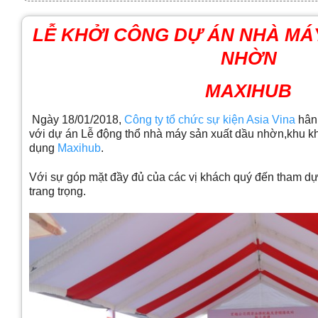
LỄ KHỞI CÔNG DỰ ÁN NHÀ MÁ
NHỜN
MAXIHUB
Ngày 18/01/2018,
Công ty tổ chức sự kiện
Asia Vina
hân
với dự án Lễ động thổ nhà máy sản xuất dầu nhờn,khu k
dụng
Maxihub
.
Với sự góp mặt đầy đủ của các vị khách quý đến tham dự
trang trọng.