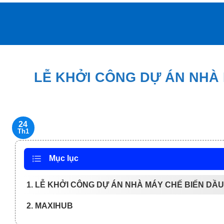
Bỏ
qua
nội
dung
LỄ KHỞI CÔNG DỰ ÁN NHÀ
24
Th1
Mục lục
1. LỄ KHỞI CÔNG DỰ ÁN NHÀ MÁY CHẾ BIẾN DẦ
2. MAXIHUB