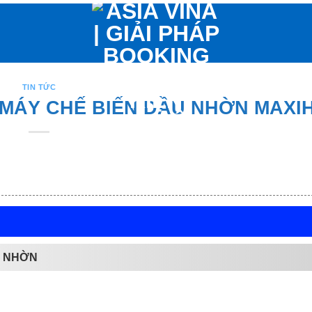
TIN TỨC
 MÁY CHẾ BIẾN DẦU NHỜN MAXI
U NHỜN