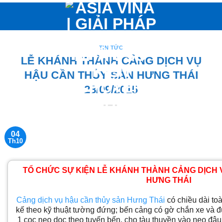
Bỏ
qua
nội
dung
TIN TỨC
LỄ KHÁNH THÀNH CẢNG DỊCH VỤ
HẬU CẦN THỦY SẢN HƯNG THÁI
28/09/2015
04
Th10
TỔ CHỨC SỰ KIỆN LỄ KHÁNH THÀNH CẢNG DỊCH 
HƯNG THÁI
Cảng dịch vụ hậu cần thủy sản Hưng Thái
có chiều dài to
kế theo kỹ thuật tường đứng; bến cảng có gờ chắn xe và đ
1 cọc neo dọc theo tuyến bến, cho tàu thuyền vào neo đậu