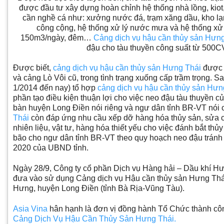
được đầu tư xây dựng hoàn chỉnh hệ thống nhà lồng, kiot,
cần nghề cá như: xưởng nước đá, trạm xăng dầu, kho lạ
công cộng, hệ thống xử lý nước mưa và hệ thống xử 
150m3/ngày, đêm…
Cảng dịch vụ hậu cần thủy sản Hưn
đậu cho tàu thuyền công suất từ 500CV
Được biết,
cảng dịch vụ hậu cần thủy sản Hưng Thái
được 
và cảng Lò Vôi cũ, trong tình trạng xuống cấp trầm trọng. Sa
1/2014 đến nay) tổ hợp
cảng dịch vụ hậu cần thủy sản Hưn
phần tạo điều kiện thuận lợi cho việc neo đậu tàu thuyền c
bàn huyện Long Điền nói riêng và ngư dân tỉnh BR-VT nói
Thái
còn đáp ứng nhu cầu xếp dỡ hàng hóa thủy sản, sửa c
nhiên liệu, vật tư, hàng hóa thiết yếu cho việc đánh bắt thủy
bão cho ngư dân tỉnh BR-VT theo quy hoạch neo đậu tránh 
2020 của UBND tỉnh.
Ngày 28/9, Công ty cổ phần Dịch vụ Hàng hải – Dầu khí H
đưa vào sử dụng Cảng dịch vụ Hậu cần thủy sản Hưng Thái
Hưng, huyện Long Điền (tỉnh Bà Rịa-Vũng Tàu).
Asia Vina
hân hạnh là đơn vị đồng hành Tổ Chức thành c
Cảng Dịch Vụ Hậu Cần Thủy Sản Hưng Thái.