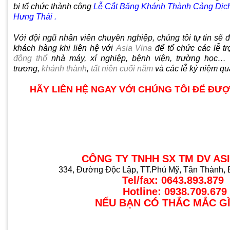
bị tổ chức thành công
Lễ Cắt Băng Khánh Thành Cảng Dịc
Hưng Thái .
Với đội ngũ nhân viên chuyên nghiệp, chúng tôi tự tin sẽ
khách hàng khi liên hệ với
Asia Vina
để tổ chức các lễ t
động thổ
nhà máy, xí nghiệp, bệnh viện, trường học… 
trương,
khánh thành
,
tất niên cuối năm
và các lễ kỷ niệm qu
HÃY LIÊN HỆ NGAY VỚI CHÚNG TÔI ĐỂ ĐƯ
CÔNG TY TNHH SX TM DV AS
334, Ðường Độc Lập, TT.Phú Mỹ, Tân Thành, 
Tel/fax: 0643.893.879
Hotline: 0938.709.679
NẾU BẠN CÓ THẮC MẮC GÌ