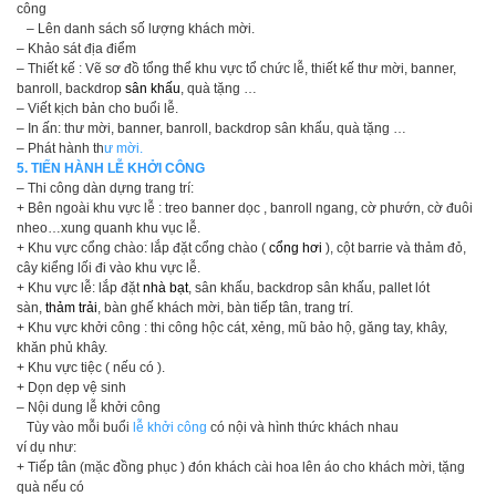
công
– Lên danh sách số lượng khách mời.
– Khảo sát địa điểm
– Thiết kế : Vẽ sơ đồ tổng thể khu vực tổ chức lễ, thiết kế thư mời, banner,
banroll, backdrop
sân khấu
, quà tặng …
– Viết kịch bản cho buổi lễ.
– In ấn: thư mời, banner, banroll, backdrop sân khấu, quà tặng …
– Phát hành th
ư mời.
5. TIẾN HÀNH LỄ KHỞI CÔNG
– Thi công dàn dựng trang trí:
+ Bên ngoài khu vực lễ : treo banner dọc , banroll ngang, cờ phướn, cờ đuôi
nheo…xung quanh khu vục lễ.
+ Khu vực cổng chào: lắp đặt cổng chào (
cổng hơi
), cột barrie và thảm đỏ,
cây kiểng lối đi vào khu vực lễ.
+ Khu vực lễ: lắp đặt
nhà bạt
, sân khấu, backdrop sân khấu, pallet lót
sàn,
thảm trải
, bàn ghế khách mời, bàn tiếp tân, trang trí.
+ Khu vực khởi công : thi công hộc cát, xẻng, mũ bảo hộ, găng tay, khây,
khăn phủ khây.
+ Khu vực tiệc ( nếu có ).
+ Dọn dẹp vệ sinh
– Nội dung lễ khởi công
Tùy vào mỗi buổi
lễ khởi công
có nội và hình thức khách nhau
ví dụ như:
+ Tiếp tân (mặc đồng phục ) đón khách cài hoa lên áo cho khách mời, tặng
quà nếu có