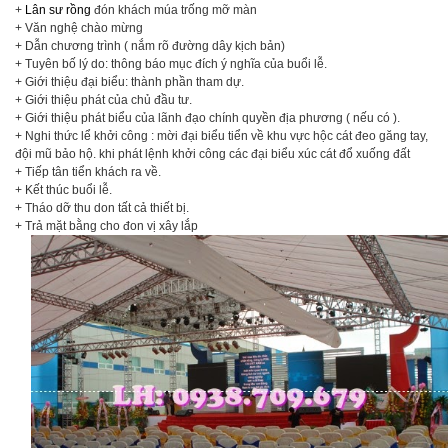
+
Lân sư rồng
đón khách múa trống mỡ màn
+ Văn nghệ chào mừng
+ Dẫn chương trình ( nắm rõ đường dây kịch bản)
+ Tuyên bố lý do: thông báo mục đích ý nghĩa của buổi lễ.
+ Giới thiệu đại biểu: thành phần tham dự.
+ Giới thiệu phát của chủ đầu tư.
+ Giới thiệu phát biểu của lãnh đạo chính quyền địa phương ( nếu có ).
+ Nghi thức lể khởi công : mời đại biểu tiển về khu vực hộc cát đeo găng tay,
đội mũ bảo hộ. khi phát lệnh khởi công các đại biểu xúc cát đổ xuống đất
+ Tiếp tân tiển khách ra về.
+ Kết thúc buổi lễ.
+ Tháo dỡ thu don tất cả thiết bị.
+ Trả mặt bằng cho đon vị xây lắp