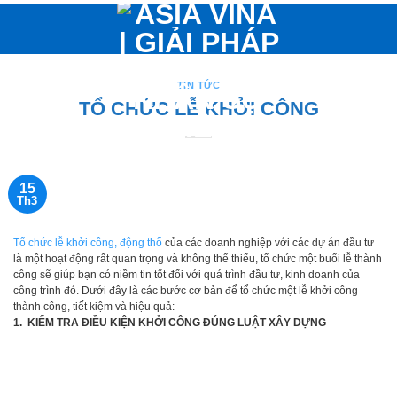
Bỏ
qua
nội
dung
TIN TỨC
TỔ CHỨC LỄ KHỞI CÔNG
15
Th3
Tổ chức lễ khởi công, động thổ
của các doanh nghiệp với các dự án đầu tư
là một hoạt động rất quan trọng và không thể thiếu, tổ chức một buổi lễ thành
công sẽ giúp bạn có niềm tin tốt đối với quá trình đầu tư, kinh doanh của
công trình đó. Dưới đây là các bước cơ bản để tổ chức một lễ khởi công
thành công, tiết kiệm và hiệu quả:
1. KIỂM TRA ĐIỀU KIỆN KHỞI CÔNG ĐÚNG LUẬT XÂY DỰNG