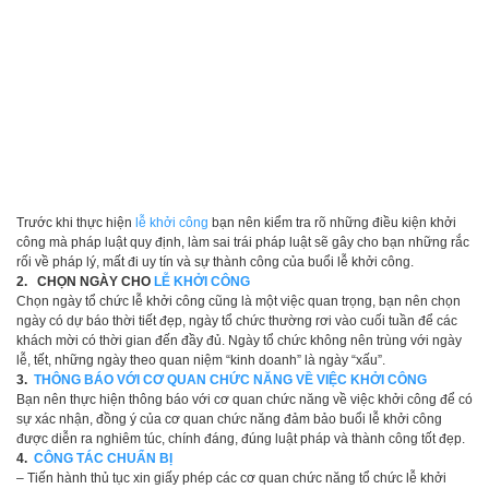
Trước khi thực hiện
lễ khởi công
bạn nên kiểm tra rõ những điều kiện khởi
công mà pháp luật quy định, làm sai trái pháp luật sẽ gây cho bạn những rắc
rối về pháp lý, mất đi uy tín và sự thành công của buổi lễ khởi công.
2. CHỌN NGÀY CHO
LỄ KHỞI CÔNG
Chọn ngày tổ chức lễ khởi công cũng là một việc quan trọng, bạn nên chọn
ngày có dự báo thời tiết đẹp, ngày tổ chức thường rơi vào cuối tuần để các
khách mời có thời gian đến đầy đủ. Ngày tổ chức không nên trùng với ngày
lễ, tết, những ngày theo quan niệm “kinh doanh” là ngày “xấu”.
3.
THÔNG BÁO VỚI CƠ QUAN CHỨC NĂNG VỀ VIỆC KHỞI CÔNG
Bạn nên thực hiện thông báo với cơ quan chức năng về việc khởi công để có
sự xác nhận, đồng ý của cơ quan chức năng đảm bảo buổi lễ khởi công
được diễn ra nghiêm túc, chính đáng, đúng luật pháp và thành công tốt đẹp.
4.
CÔNG TÁC CHUẨN BỊ
– Tiến hành thủ tục xin giấy phép các cơ quan chức năng tổ chức lễ khởi