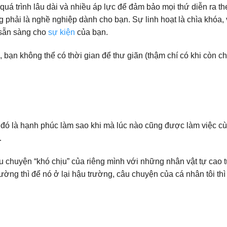
 quá trình lâu dài và nhiều áp lực để đảm bảo mọi thứ diễn ra th
 phải là nghề nghiệp dành cho bạn. Sự linh hoạt là chìa khóa,
 sẵn sàng cho
sự kiện
của bạn.
, bạn không thể có thời gian để thư giãn (thậm chí có khi còn c
, đó là hạnh phúc làm sao khi mà lúc nào cũng được làm việc 
…
chuyện “khó chịu” của riêng mình với những nhân vật tự cao tự
rường thì để nó ở lại hậu trường, câu chuyện của cá nhân tôi thì