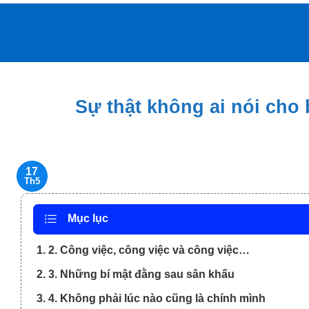
Bỏ
qua
nội
dung
Sự thật không ai nói cho
17
Th5
Mục lục
1. 2. Công việc, công việc và công việc…
2. 3. Những bí mật đằng sau sân khấu
3. 4. Không phải lúc nào cũng là chính mình