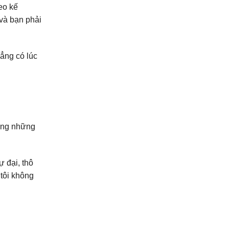
eo kế
 và bạn phải
hẳng có lúc
cùng những
 đại, thô
 tôi không