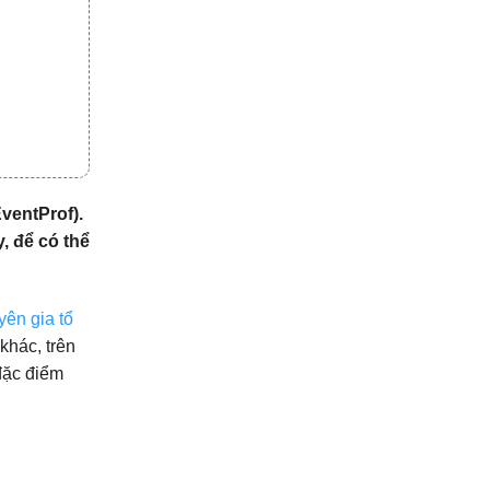
ventProf).
, để có thể
ên gia tổ
khác, trên
 đặc điểm