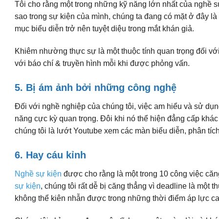
Tôi cho rằng một trong những kỹ năng lớn nhất của nghề sự
sao trong sự kiện của mình, chúng ta đang có mặt ở đây là
mục biểu diễn trở nên tuyệt diệu trong mắt khán giả.
Khiêm nhường thực sự là một thuộc tính quan trọng đối vớ
với báo chí & truyền hình mỗi khi được phỏng vấn.
5. Bị ám ảnh bởi những công nghệ
Đối với nghề nghiệp của chúng tôi, việc am hiểu và sử d
năng cực kỳ quan trọng. Đôi khi nó thể hiện đẳng cấp khá
chúng tôi là lướt Youtube xem các màn biểu diễn, phân tíc
6. Hay cáu kỉnh
Nghề sự kiện
được cho rằng là một trong 10 công việc căng
sự kiện
, chúng tôi rất dễ bị căng thẳng vì deadline là một 
không thể kiên nhẫn được trong những thời điểm áp lực ca