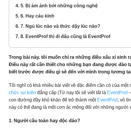
4. 5. Bị ám ảnh bởi những công nghệ
5. 6. Hay cáu kỉnh
6. 7. Ngủ lúc nào và thức dậy lúc nào?
7. 8. EventProf thì đi đâu cũng là EventProf
Trong bài này, tôi muốn chỉ ra những điều xấu xí sinh 
Điều này rất cần thiết cho những bạn đang được đào t
biết trước được điều gì sẽ đến với mình trong tương tai
Tôi nghĩ có khá nhiều bài viết về đặc điểm cần có của một 
chức sự kiện
đẳng cấp (Từ nay tôi sẽ viết tắt là
EventProf
–
con đường đầy khó khăn để trở thành một
EventProf
, vô t
này có thể đang là một cơn ác mộng đối với những ngườ
1. Người cầu toàn hay độc đáo?