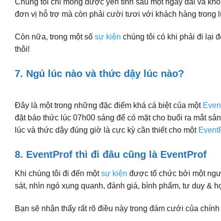
Chúng tôi chỉ mong được yên tĩnh sau một ngày dài và khó
đơn vị hỗ trợ mà còn phải cười tươi với khách hàng trong 
Còn nữa, trong một số
sự kiện
chúng tôi có khi phải đi lại
thôi!
7. Ngủ lúc nào và thức dậy lúc nào?
Đây là một trong những đặc điểm khá cá biệt của một
Event
đặt báo thức lúc 07h00 sáng để có mặt cho buổi ra mắt sả
lúc và thức dậy đúng giờ là cực kỳ cần thiết cho một
Event
8. EventProf thì đi đâu cũng là EventProf
Khi chúng tôi đi đến một
sự kiện
được tổ chức bởi một ngườ
sát, nhìn ngó xung quanh, đánh giá, bình phẩm, tư duy & 
Bạn sẽ nhận thấy rất rõ điều này trong đám cưới của chính