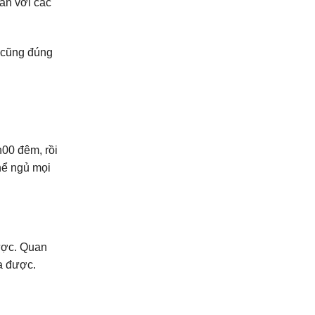
án với các
à cũng đúng
h00 đêm, rồi
hể ngủ mọi
được. Quan
a được.