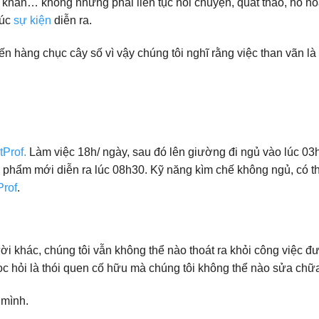
 khăn… không những phải liên tục nói chuyện, quát tháo, hô ho
lúc
sự kiện
diễn ra.
 đến hàng chục cây số vì vậy chúng tôi nghĩ rằng việc than vãn l
Prof.
Làm việc 18h/ ngày, sau đó lên giường đi ngủ vào lúc 03
n phẩm mới diễn ra lúc 08h30. Kỹ năng kìm chế không ngủ, có t
Prof
.
i khác, chúng tôi vẫn không thể nào thoát ra khỏi công việc 
học hỏi là thói quen cố hữu mà chúng tôi không thể nào sửa chữ
 mình.