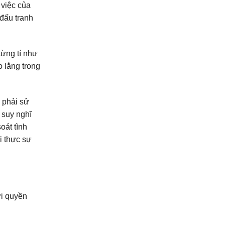
 việc của
 đấu tranh
từng tí như
o lắng trong
 phải sử
 suy nghĩ
oát tình
i thực sự
ời quyền