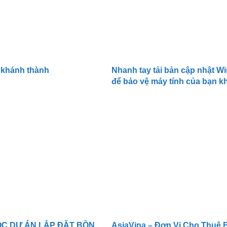
 khánh thành
Nhanh tay tải bản cập nhật 
để bảo vệ máy tính của bạn k
virus tống tiền WannaCry
ÓC DỰ ÁN LẮP ĐẶT BỒN
AsiaVina – Đơn Vị Cho Thuê 