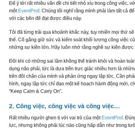
Để ý tới rất nhiều vấn đề chi tiết nhỏ xíu trong công việc, v
một
EventProf
. Chúng tôi nghĩ rằng mình phải làm tất cả 
với các bên để đạt được điều này.
Tôi đã từng trải qua khoảnh khắc này, tuy nhiên mọi thứ sẽ
thế. Cố gắng giữ sức và kiểm soát khối lượng công việc củ
những sự kiện lớn. Hãy luôn nhớ rằng nghề sự kiện được 
Đôi khi có những sai lầm không thể tránh khỏi và hoàn toà
dụng não phải, tức là dựa trên trực giác nhiều hơn là nhữ
trên đôi chân của mình và phản ứng ngay lập tức. Cần phải
hình, ngay lập tức chỉ đạo một kế hoạch hành động mới, ch
“Keep Calm & Carry On”.
2. Công việc, công việc và công việc…
Rất nhiều người ghen tị với vai trò của một
EventProf
. Đún
lực, nhưng không phải lúc nào cũng hấp dẫn như trong tư