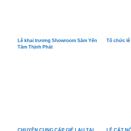
Lễ khai trương Showroom Sâm Yến
Tổ chức lễ
Tâm Thịnh Phát
CHUYÊN CUNG CẤP GIẺ LAU TẠI
LỄ CẤT N