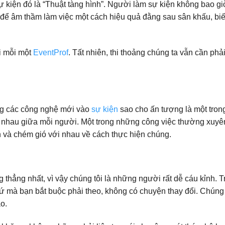
 kiện đó là “Thuật tàng hình”. Người làm sự kiện không bao gi
 để âm thầm làm việc một cách hiệu quả đằng sau sân khấu, biến
i mỗi một
EventProf
. Tất nhiên, thi thoảng chúng ta vẫn cần phải
ụng các công nghệ mới vào
sự kiện
sao cho ấn tượng là một tron
c nhau giữa mỗi người. Một trong những công việc thường xuyê
h và chém gió với nhau về cách thực hiện chúng.
 thẳng nhất, vì vậy chúng tôi là những người rất dễ cáu kỉnh. 
thứ mà bạn bắt buộc phải theo, không có chuyện thay đổi. Chúng t
o.