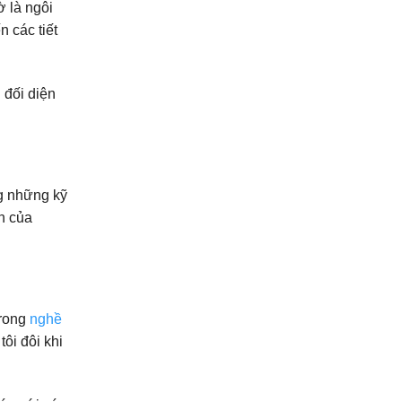
ờ là ngôi
 các tiết
 đối diện
g những kỹ
n của
Trong
nghề
ôi đôi khi