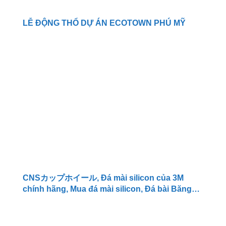
LỄ ĐỘNG THỔ DỰ ÁN ECOTOWN PHÚ MỸ
CNSカップホイール, Đá mài silicon của 3M
chính hãng, Mua đá mài silicon, Đá bài Băng
Thép, Brush JN21009653,CLEANING
BRUSH,100DX50DX13T,100D,SILICON
CARBIDE 3M