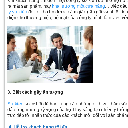
Khi khách hàng tìm đến một công ty sự kiện để nhờ họ hỗ 
ra mắt sản phẩm, hay
khai trương một cửa hàng
… việc đầu 
ty sự kiện
đó có cho họ được cảm giác gần gũi và nhiệt tình
diện cho thương hiệu, bộ mặt của công ty mình làm việc vớ
3. Biết cách gây ấn tượng
Sự kiện
là cơ hội để bạn cung cấp những dịch vụ chăm sóc 
đáp ứng những kỳ vọng của họ. Hãy sáng tạo nhiều ý tưởng
trực tiếp tới nhận thức của các khách mời đối với sản p
4. Hỗ trợ khách hàng tối đa