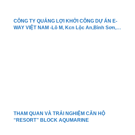
CÔNG TY QUẢNG LỢI KHỞI CÔNG DỰ ÁN E-
WAY VIỆT NAM -Lô M, Kcn Lộc An,Bình Sơn,
Xã Long An,Long Thành
THAM QUAN VÀ TRẢI NGHIỆM CĂN HỘ
“RESORT” BLOCK AQUMARINE