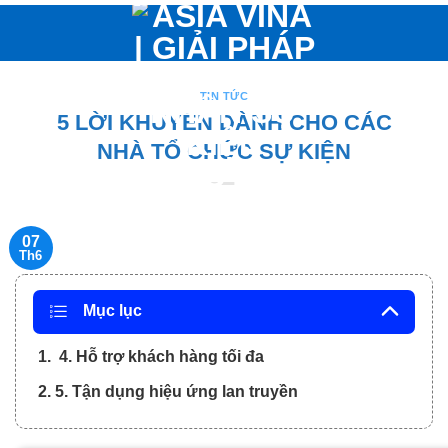
Bỏ
qua
nội
dung
TIN TỨC
5 LỜI KHUYÊN DÀNH CHO CÁC
NHÀ TỔ CHỨC SỰ KIỆN
07
Th6
Mục lục
1. 4. Hỗ trợ khách hàng tối đa
2. 5. Tận dụng hiệu ứng lan truyền