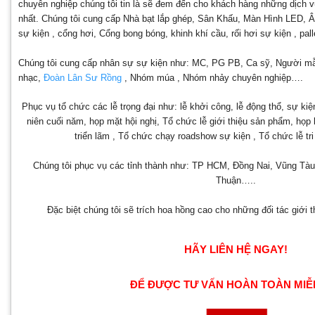
chuyên nghiệp chúng tôi tin là sẽ đem đến cho khách hàng những dịch vụ
nhất. Chúng tôi cung cấp Nhà bạt lắp ghép, Sân Khấu, Màn Hình LED,
sự kiện , cổng hơi, Cổng bong bóng, khinh khí cầu, rối hơi sự kiện , p
Chúng tôi cung cấp nhân sự sự kiện như: MC, PG PB, Ca sỹ, Người mẫu,
nhạc,
Đoàn Lân Sư Rồng
, Nhóm múa , Nhóm nhảy chuyên nghiệp….
Phục vụ tổ chức các lễ trọng đại như: lễ khởi công, lễ động thổ, sự kiệ
niên cuối năm, họp mặt hội nghị, Tổ chức lễ giới thiệu sản phẩm, họp
triển lãm , Tổ chức chạy roadshow sự kiện , Tổ chức lễ t
Chúng tôi phục vụ các tỉnh thành như: TP HCM, Đồng Nai, Vũng Tàu
Thuận…..
Đặc biệt chúng tôi sẽ trích hoa hồng cao cho những đối tác giới 
HÃY LIÊN HỆ NGAY!
ĐỂ ĐƯỢC TƯ VẤN HOÀN TOÀN MIỄ