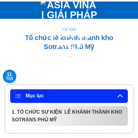
Bỏ
qua
nội
dung
TIN TỨC
Tổ chức lễ khánh thành kho
Sotrans Phú Mỹ
11
Th5
Mục lục
1. TỔ CHỨC SỰ KIỆN LỄ KHÁNH THÀNH KHO
SOTRANS PHÚ MỸ