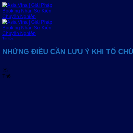
Bỏ
qua
nội
dung
Tin tức
NHỮNG ĐIỀU CẦN LƯU Ý KHI TỔ CHỨ
25
Th6