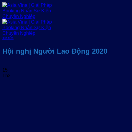
Bỏ
qua
nội
dung
Tin tức
Hội nghị Người Lao Động 2020
15
Th2