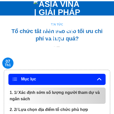
Bỏ
qua
nội
dung
TIN TỨC
Tổ chức tất niên sao cho tối ưu chi
phí và hiệu quả?
07
Th1
Mục lục
1. 1/ Xác định sớm số lượng người tham dự và
ngân sách
2. 2/ Lựa chọn địa điểm tổ chức phù hợp