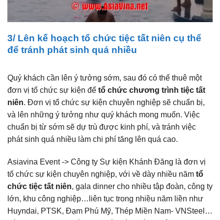
3/ Lên kế hoạch tổ chức tiệc tất niên cụ thể
để tránh phát sinh quá nhiều
Quý khách cần lên ý tưởng sớm, sau đó có thể thuê một
đơn vị tổ chức sự kiện để
tổ chức chương trình tiệc tất
niên
. Đơn vị tổ chức sự kiện chuyên nghiệp sẽ chuẩn bị,
và lên những ý tưởng như quý khách mong muốn. Việc
chuẩn bị từ sớm sẽ dự trù được kinh phí, và tránh việc
phát sinh quá nhiều làm chi phí tăng lên quá cao.
Asiavina Event -> Công ty Sự kiện Khánh Đăng là đơn vị
tổ chức sự kiện chuyên nghiệp, với về dày nhiều năm
tổ
chức tiệc tất niên
, gala dinner cho nhiều tập đoàn, công ty
lớn, khu công nghiệp…liên tục trong nhiều năm liền như
Huyndai, PTSK, Đạm Phú Mỹ, Thép Miền Nam- VNSteel…