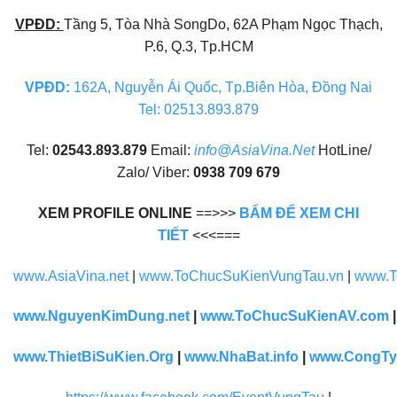
VPĐD:
Tầng 5, Tòa Nhà SongDo, 62A Phạm Ngọc Thạch,
P.6, Q.3, Tp.HCM
VPĐD:
162A, Nguyễn Ái Quốc, Tp.Biên Hòa, Đồng Nai
Tel: 02513.893.879
Tel:
02543.893.879
Email:
info@AsiaVina.Net
HotLine/
Zalo/ Viber:
0938 709 679
XEM PROFILE ONLINE
==>>>
BẤM ĐỂ XEM CHI
TIẾT
<<<===
www.AsiaVina.net
|
www.ToChucSuKienVungTau.vn
|
www.T
www.NguyenKimDung.net
|
www.ToChucSuKienAV.com
www.ThietBiSuKien.Org
|
www.NhaBat.info
|
www.CongTy