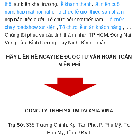
thổ
, sự kiện khai trương,
lễ khánh thành
,
tất niên cuối
năm
,
họp mặt hội nghị
,
Tổ chức lễ giới thiệu sản phẩm
,
họp báo, tiệc cưới, Tổ chức hội chợ triển lãm ,
Tổ chức
chạy roadshow sự kiện
,
Tổ chức lễ tri ân khách hàng
, …..
Chúng tôi phục vụ các tỉnh thành như: TP HCM, Đồng Nai,
Vũng Tàu, Bình Dương, Tây Ninh, Bình Thuận…..
HÃY LIÊN HỆ NGAY! ĐỂ ĐƯỢC TƯ VẤN HOÀN TOÀN
MIỄN PHÍ
CÔNG TY TNHH SX TM DV ASIA VINA
Trụ Sở:
335 Trường Chinh, Kp. Tân Phú, P. Phú Mỹ, Tx.
Phú Mỹ, Tỉnh BRVT