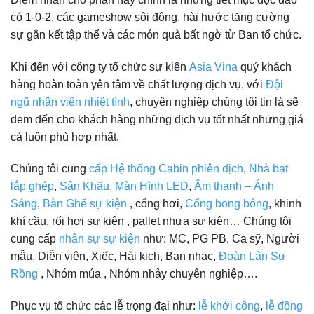
có 1-0-2, các gameshow sôi động, hài hước tăng cường
sự gắn kết tập thể và các món quà bất ngờ từ Ban tổ chức.
Khi đến với công ty tổ chức sự kiên
Asia Vina
quý khách
hàng hoàn toàn yên tâm về chất lượng dịch vụ, với
Đội
ngũ nhân viên nhiệt tình
, chuyên nghiệp chúng tôi tin là sẽ
đem đến cho khách hàng những dịch vụ tốt nhất nhưng giá
cả luôn phù hợp nhất.
Chúng tôi cung
cấp Hệ thống Cabin phiên dịch
,
Nhà bạt
lắp ghép
,
Sân Khấu
,
Màn Hình LED
,
Âm thanh – Ánh
Sáng
,
Bàn Ghế sự kiện
, cổng hơi,
Cổng bong bóng
, khinh
khí cầu, rối hơi sự kiện , pallet nhựa sự kiện… Chúng tôi
cung cấp
nhân sự sự kiện
như: MC, PG PB, Ca sỹ, Người
mẫu, Diễn viên, Xiếc, Hài kịch, Ban nhạc,
Đoàn Lân Sư
Rồng
, Nhóm múa , Nhóm nhảy chuyên nghiệp….
Phục vụ tổ chức các lễ trọng đại như:
lễ khởi công
,
lễ động