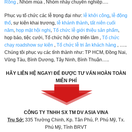
Rồng
, Nhóm múa , Nhóm nhảy chuyên nghiệp….
Phục vụ tổ chức các lễ trọng đại như:
lễ khởi công
,
lễ động
thổ
, sự kiện khai trương,
lễ khánh thành
,
tất niên cuối
năm
,
họp mặt hội nghị
,
Tổ chức lễ giới thiệu sản phẩm
,
họp báo, tiệc cưới, Tổ chức hội chợ triển lãm ,
Tổ chức
chạy roadshow sự kiện
,
Tổ chức lễ tri ân khách hàng
, …..
Chúng tôi phục vụ các tỉnh thành như: TP HCM, Đồng Nai,
Vũng Tàu, Bình Dương, Tây Ninh, Bình Thuận…..
HÃY LIÊN HỆ NGAY!
ĐỂ ĐƯỢC TƯ VẤN HOÀN TOÀN
MIỄN PHÍ
CÔNG TY TNHH SX TM DV ASIA VINA
Trụ Sở:
335 Trường Chinh, Kp. Tân Phú, P. Phú Mỹ, Tx.
Phú Mỹ, Tỉnh BRVT