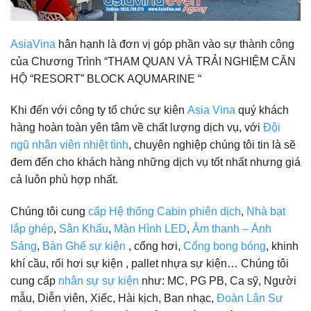
AsiaVina
hân hạnh là đơn vị góp phần vào sự thành công
của Chương Trình “THAM QUAN VÀ TRẢI NGHIỆM CĂN
HỘ “RESORT” BLOCK AQUMARINE “
Khi đến với công ty tổ chức sự kiên
Asia Vina
quý khách
hàng hoàn toàn yên tâm về chất lượng dịch vụ, với
Đội
ngũ nhân viên nhiệt tình
, chuyên nghiệp chúng tôi tin là sẽ
đem đến cho khách hàng những dịch vụ tốt nhất nhưng giá
cả luôn phù hợp nhất.
Chúng tôi cung
cấp Hệ thống Cabin phiên dịch
,
Nhà bạt
lắp ghép
,
Sân Khấu
,
Màn Hình LED
,
Âm thanh – Ánh
Sáng
,
Bàn Ghế sự kiện
, cổng hơi,
Cổng bong bóng
, khinh
khí cầu, rối hơi sự kiện , pallet nhựa sự kiện… Chúng tôi
cung cấp
nhân sự sự kiện
như: MC, PG PB, Ca sỹ, Người
mẫu, Diễn viên, Xiếc, Hài kịch, Ban nhạc,
Đoàn Lân Sư