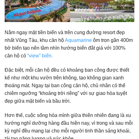
Nằm ngay mặt tiền biển và trên cung đường resort đẹp
nhất Vũng Tàu, khu căn hộ
Aquamarine
ôm trọn gần 400m
bờ biển tạo nên tầm nhìn hướng biển đắt giá với 100%
căn hộ có
“view” biển.
Đặc biệt, mỗi căn hộ đều có khoảng ban công được thiết
kế như một khu vườn trên không, tạo không gian xanh
thoáng mát. Ngay tại ban công căn hộ, chủ nhân có thể
chiêm ngưỡng “khoảng trời riêng” với sự giao hòa tuyệt
đẹp giữa mặt biển và bầu trời.
Hơn thế, cuộc sống hòa mình giữa thiên nhiên đang là xu
hướng nghỉ dưỡng hàng đầu hiện nay, vì trong và sau mỗi
kỳ nghỉ đều mang lại cho mỗi người tinh thần sảng khoái,
tái tạo năng lượng và sức khỏe.