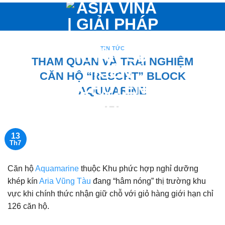
Bỏ
qua
nội
dung
TIN TỨC
THAM QUAN VÀ TRẢI NGHIỆM
CĂN HỘ “RESORT” BLOCK
AQUMARINE
13
Th7
Căn hộ
Aquamarine
thuộc Khu phức hợp nghỉ dưỡng
khép kín
Aria Vũng Tàu
đang “hâm nóng” thị trường khu
vực khi chính thức nhận giữ chỗ với giỏ hàng giới hạn chỉ
126 căn hộ.