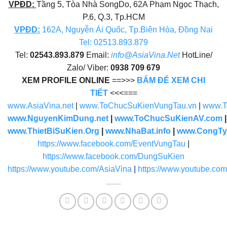
VPĐD:
Tầng 5, Tòa Nhà SongDo, 62A Phạm Ngọc Thạch,
P.6, Q.3, Tp.HCM
VPĐD
:
162A, Nguyễn Ái Quốc, Tp.Biên Hòa, Đồng Nai
Tel: 02513.893.879
Tel:
02543.893.879
Email:
info@AsiaVina.Net
HotLine/
Zalo/ Viber:
0938 709 679
XEM PROFILE ONLINE
==>>>
BẤM ĐỂ XEM CHI
TIẾT
<<<===
www.AsiaVina.net
|
www.ToChucSuKienVungTau.vn
|
www.T
www.NguyenKimDung.net
|
www.ToChucSuKienAV.com
www.ThietBiSuKien.Org
|
www.NhaBat.info
|
www.CongTy
https://www.facebook.com/EventVungTau
|
https://www.facebook.com/DungSuKien
https://www.youtube.com/AsiaVina
|
https://www.youtube.co