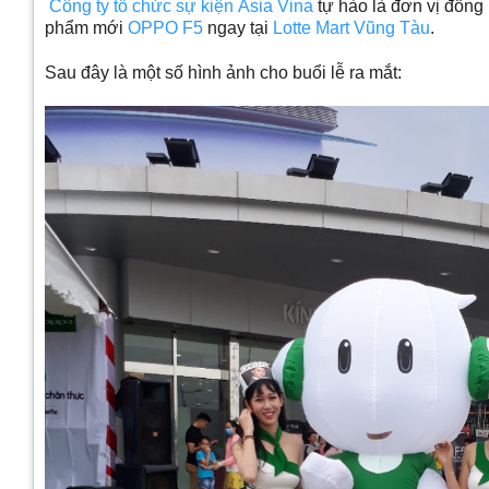
Công ty tổ chức sự kiện Asia Vina
tự hào là đơn vị đồng
phẩm mới
OPPO F5
ngay tại
Lotte Mart Vũng Tàu
.
Sau đây là một số hình ảnh cho buổi lễ ra mắt: