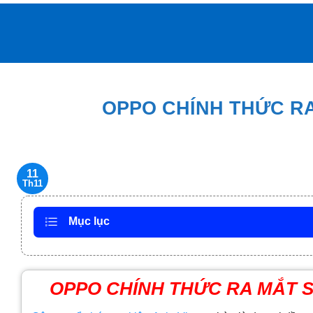
Bỏ
qua
nội
dung
OPPO CHÍNH THỨC RA
11
Th11
Mục lục
OPPO CHÍNH THỨC RA MẮT 