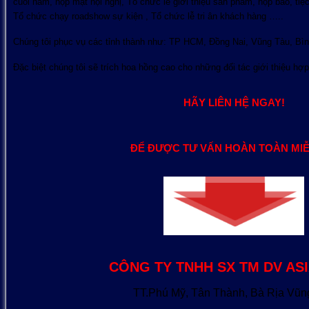
cuối năm, họp mặt hội nghị, Tổ chức lễ giới thiệu sản phẩm, họp báo, tiệ
Tổ chức chạy roadshow sự kiện , Tổ chức lễ tri ân khách hàng …..
Chúng tôi phục vụ các tỉnh thành như: TP HCM, Đồng Nai, Vũng Tàu, Bì
Đặc biệt chúng tôi sẽ trích hoa hồng cao cho những đối tác giới thiệu hợ
HÃY LIÊN HỆ NGAY!
ĐỂ ĐƯỢC TƯ VẤN HOÀN TOÀN MIỄ
CÔNG TY TNHH SX TM DV AS
TT.Phú Mỹ, Tân Thành, Bà Rịa Vũn