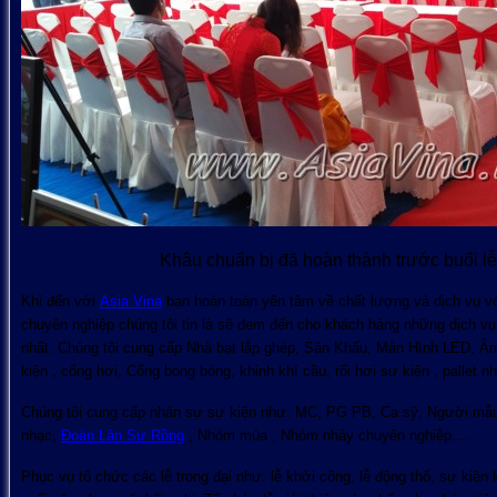
Khâu chuẩn bị đã hoàn thành trước buổi lễ
Khi đến với
Asia Vina
bạn hoàn toàn yên tâm về chất lượng và dịch vụ v
chuyên nghiệp chúng tôi tin là sẽ đem đến cho khách hàng những dịch vụ 
nhất. Chúng tôi cung cấp Nhà bạt lắp ghép, Sân Khấu, Màn Hình LED, 
kiện , cổng hơi, Cổng bong bóng, khinh khí cầu, rối hơi sự kiện , pallet
Chúng tôi cung cấp nhân sự sự kiện như: MC, PG PB, Ca sỹ, Người mẫu, 
nhạc,
Đoàn Lân Sư Rồng
, Nhóm múa , Nhóm nhảy chuyên nghiệp….
Phục vụ tổ chức các lễ trọng đại như: lễ khởi công, lễ động thổ, sự kiện k