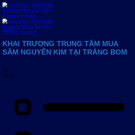
Bỏ
qua
nội
dung
Tin tức
KHAI TRƯƠNG TRUNG TÂM MUA
SẮM NGUYỄN KIM TẠI TRẢNG BOM
05
Th10