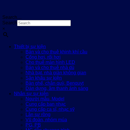
Search…
Search
×
Thiết bị sự kiện
Bán và cho thuê khinh khí cầu
Cổng hơi, rối hơi
Cho thuê màn hình LED
Bán và cho thuê nhà dù
Nhà bạt, nhà giàn không gian
Sân khấu sự kiện
Bàn ghế, chân quỳ, Benquyt
Dàn dựng, âm thanh ánh sáng
Nhân sự sự kiện
Người mẫu, Model
Cung cấp ban nhạc
Cung cấp ca sĩ, nhạc sỹ
Lân sư rồng
Vũ đoàn, nhóm múa
PG, PB