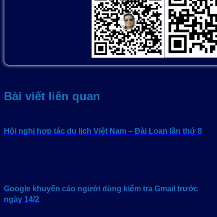
Bài viết liên quan
Hội nghị hợp tác du lịch Việt Nam – Đài Loan lần thứ 8
Google khuyến cáo người dùng kiểm tra Gmail trước
ngày 14/2