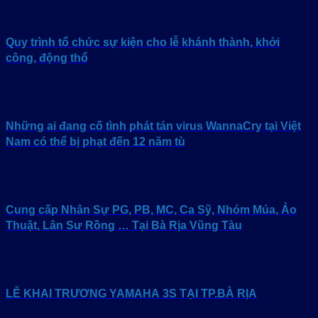
Quy trình tổ chức sự kiện cho lễ khánh thành, khởi
công, động thổ
Những ai đang cố tình phát tán virus WannaCry tại Việt
Nam có thể bị phạt đến 12 năm tù
Cung cấp Nhân Sự PG, PB, MC, Ca Sỹ, Nhóm Múa, Ảo
Thuật, Lân Sư Rồng … Tại Bà Rịa Vũng Tàu
LỄ KHAI TRƯƠNG YAMAHA 3S TẠI TP.BÀ RỊA