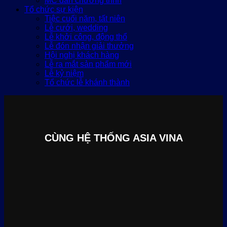
MC dẫn chương trình
Tổ chức sự kiện
Tiệc cuối năm, tất niên
Lễ cưới, wedding
Lễ khởi công, động thổ
Lễ đón nhận giải thưởng
Hội nghị khách hàng
Lễ ra mắt sản phẩm mới
Lễ kỷ niệm
Tổ chức lễ khánh thành
CÙNG HỆ THỐNG ASIA VINA