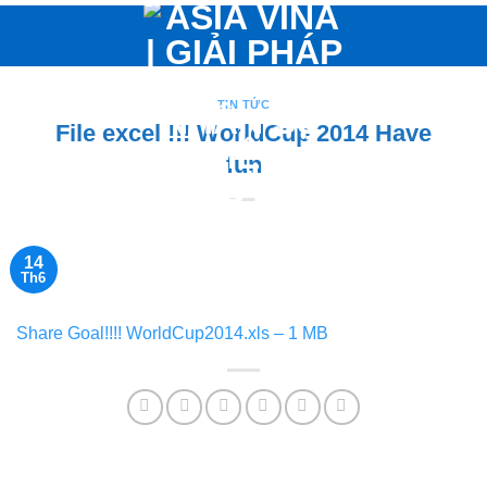
Bỏ
qua
nội
dung
TIN TỨC
File excel !!! WorldCup 2014 Have
fun
14
Th6
Share Goal!!!! WorldCup2014.xls – 1 MB