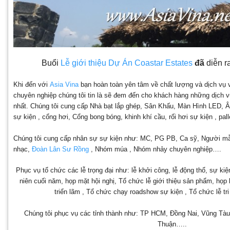
Buổi
Lễ giới thiệu Dự Án Coastar Estates
đã
diễn r
Khi đến với
Asia Vina
bạn hoàn toàn yên tâm về chất lượng và dịch vụ
chuyên nghiệp chúng tôi tin là sẽ đem đến cho khách hàng những dịch vụ
nhất. Chúng tôi cung cấp Nhà bạt lắp ghép, Sân Khấu, Màn Hình LED,
sự kiện , cổng hơi, Cổng bong bóng, khinh khí cầu, rối hơi sự kiện , p
Chúng tôi cung cấp nhân sự sự kiện như: MC, PG PB, Ca sỹ, Người mẫu,
nhạc,
Đoàn Lân Sư Rồng
, Nhóm múa , Nhóm nhảy chuyên nghiệp….
Phục vụ tổ chức các lễ trọng đại như: lễ khởi công, lễ động thổ, sự kiệ
niên cuối năm, họp mặt hội nghị, Tổ chức lễ giới thiệu sản phẩm, họp
triển lãm , Tổ chức chạy roadshow sự kiện , Tổ chức lễ t
Chúng tôi phục vụ các tỉnh thành như: TP HCM, Đồng Nai, Vũng Tàu
Thuận…..