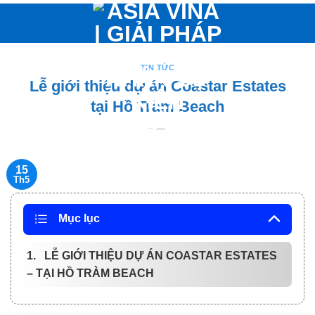
Bỏ
qua
nội
dung
TIN TỨC
Lễ giới thiệu dự án Coastar Estates
tại Hồ Tràm Beach
15
Th5
Mục lục
1. LỄ GIỚI THIỆU DỰ ÁN COASTAR ESTATES
– TẠI HỒ TRÀM BEACH