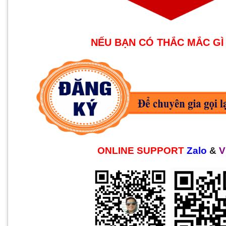
NẾU BẠN CÓ THẮC MẮC GÌ
ONLINE SUPPORT
Zalo
&
V