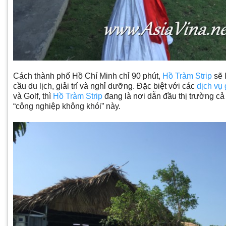
Cách thành phố Hồ Chí Minh chỉ 90 phút,
Hồ Tràm Strip
sẽ 
cầu du lịch, giải trí và nghỉ dưỡng. Đặc biệt với các
dịch vụ 
và Golf, thì
Hồ Tràm Strip
đang là nơi dẫn đầu thị trường c
“công nghiệp không khói” này.