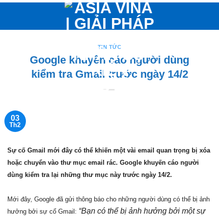
Bỏ
qua
nội
dung
TIN TỨC
Google khuyến cáo người dùng
kiểm tra Gmail trước ngày 14/2
03
Th2
Sự cố Gmail mới đây có thể khiến một vài email quan trọng bị xóa
hoặc chuyển vào thư mục email rác. Google khuyến cáo người
dùng kiểm tra lại những thư mục này trước ngày 14/2.
Mới đây, Google đã gửi thông báo cho những người dùng có thể bị ảnh
“Bạn có thể bị ảnh hưởng bởi một sự
hưởng bởi sự cố Gmail: