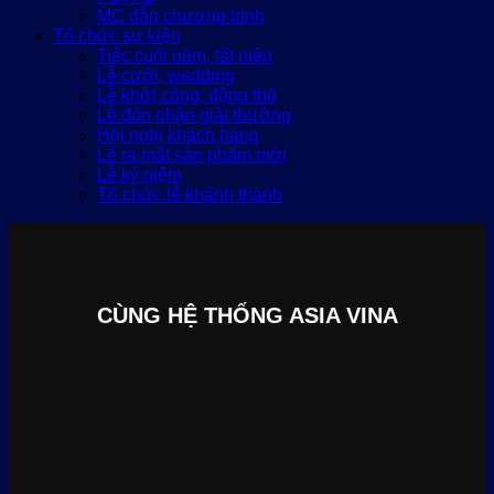
MC dẫn chương trình
Tổ chức sự kiện
Tiệc cuối năm, tất niên
Lễ cưới, wedding
Lễ khởi công, động thổ
Lễ đón nhận giải thưởng
Hội nghị khách hàng
Lễ ra mắt sản phẩm mới
Lễ kỷ niệm
Tổ chức lễ khánh thành
CÙNG HỆ THỐNG ASIA VINA