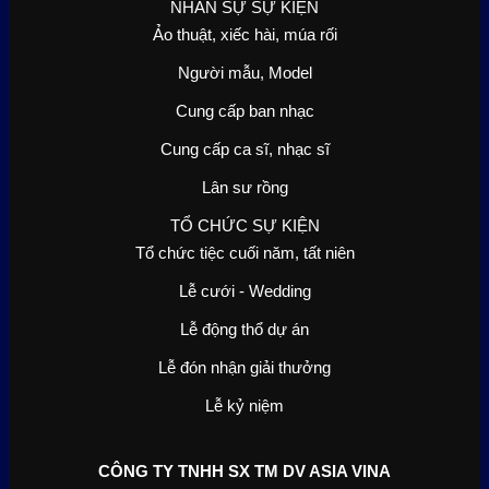
NHÂN SỰ SỰ KIỆN
Ảo thuật, xiếc hài, múa rối
Người mẫu, Model
Cung cấp ban nhạc
Cung cấp ca sĩ, nhạc sĩ
Lân sư rồng
TỔ CHỨC SỰ KIỆN
Tổ chức tiệc cuối năm, tất niên
Lễ cưới - Wedding
Lễ động thổ dự án
Lễ đón nhận giải thưởng
Lễ kỷ niệm
CÔNG TY TNHH SX TM DV ASIA VINA