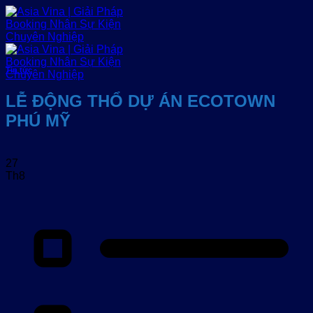
Bỏ
qua
nội
dung
Tin tức
LỄ ĐỘNG THỔ DỰ ÁN ECOTOWN
PHÚ MỸ
27
Th8