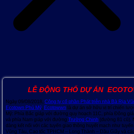
LỄ ĐỘNG THỔ DỰ ÁN ECOTO
Ngày 09/08/2018,
Công ty cổ phần Phát triễn nhà Bà Rịa V
Ecotown Phú Mỹ
,
Ecotowwn
là dự án sở hữu vị trí chiến lượ
Mỹ: Phía Bắc giáp với đường quy hoạch 11C, phía Đông gi
và phía Nam giáp với đường
Trường Chinh
(đường 81 cũ). N
dàng kết nối với các tuyến giao thông huyết mạch như tuyế
Vũng Tàu, Cao tốc TPHCM – Long Thành – Dầu Giây và cá