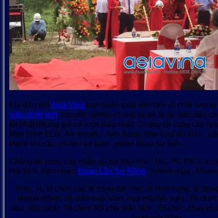
Khi đến với
Asia Vina
bạn hoàn toàn yên tâm về chất lượng 
viên nhiệt tình
, chuyên nghiệp chúng tôi tin là sẽ đem đến 
tốt nhất nhưng giá cả luôn thấp nhất. Chúng tôi cung cấp Nh
Màn Hình LED, Âm thanh – Ánh Sáng, Bàn Ghế sự kiện , cổ
khinh khí cầu, rối hơi sự kiện , pallet nhựa sự kiện…
Chúng tôi cung cấp nhân sự sự kiện như: MC, PG PB, Ca sỹ
Hài kịch, Ban nhạc,
Đoàn Lân Sư Rồng
, Nhóm múa , Nhóm
Phục vụ tổ chức các lễ trọng đại như: lễ khởi công, lễ động
khánh thành, tất niên cuối năm, họp mặt hội nghị, Tổ chức
báo, tiệc cưới, Tổ chức hội chợ triển lãm , Tổ chức chạy roa
ân khách hàng , …..