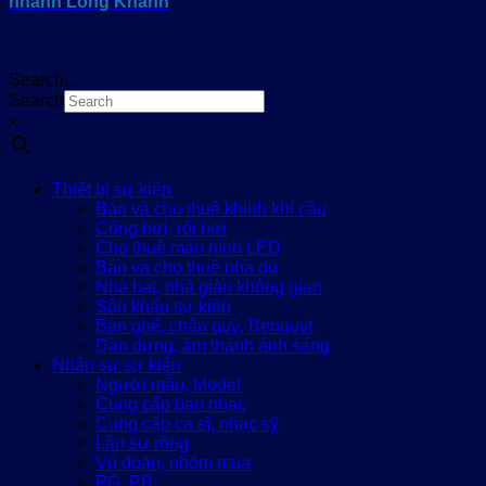
nhánh Long Khánh
Search…
Search
×
Thiết bị sự kiện
Bán và cho thuê khinh khí cầu
Cổng hơi, rối hơi
Cho thuê màn hình LED
Bán và cho thuê nhà dù
Nhà bạt, nhà giàn không gian
Sân khấu sự kiện
Bàn ghế, chân quỳ, Benquyt
Dàn dựng, âm thanh ánh sáng
Nhân sự sự kiện
Người mẫu, Model
Cung cấp ban nhạc
Cung cấp ca sĩ, nhạc sỹ
Lân sư rồng
Vũ đoàn, nhóm múa
PG, PB