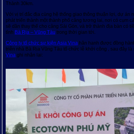
Thành 30km.
Với vị trí đắc địa cùng hệ thống giao thông thuận lợi, dự á
phát triển thành một thành phố cảng tương lai, nơi có cụm c
sẽ dần thay thế cho cảng Sài Gòn, và trở thành địa bàn có ti
tỉnh
Bà Rịa – Vũng Tàu
trong thời gian tới.
Công ty tổ chức sự kiện Asia Vina
hân hạnh được đồng hành
triễn nhà Bà Rịa Vũng Tàu tổ chức lễ khởi công , sau đây l
Vina
ghi nhận lại: