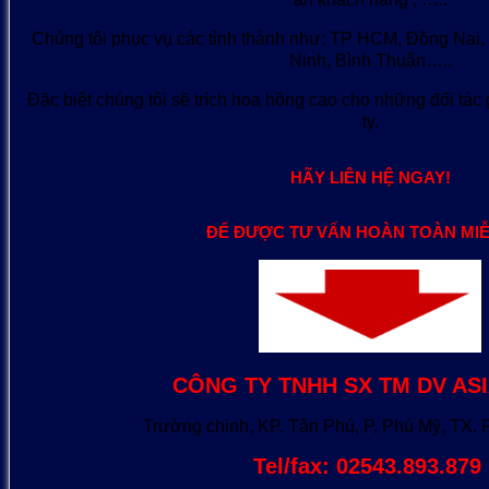
Chúng tôi phục vụ các tỉnh thành như: TP HCM, Đồng Nai
Ninh, Bình Thuận…..
Đặc biệt chúng tôi sẽ trích hoa hồng cao cho những đối tác
ty.
HÃY LIÊN HỆ NGAY!
ĐỂ ĐƯỢC TƯ VẤN HOÀN TOÀN MIỄ
CÔNG TY TNHH SX TM DV AS
Trường chinh, KP. Tân Phú, P, Phú Mỹ, TX.
Tel/fax: 02543.893.879