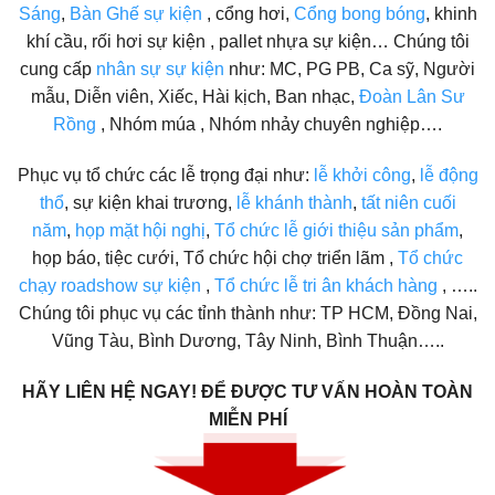
Sáng
,
Bàn Ghế sự kiện
, cổng hơi,
Cổng bong bóng
, khinh
khí cầu, rối hơi sự kiện , pallet nhựa sự kiện… Chúng tôi
cung cấp
nhân sự sự kiện
như: MC, PG PB, Ca sỹ, Người
mẫu, Diễn viên, Xiếc, Hài kịch, Ban nhạc,
Đoàn Lân Sư
Rồng
, Nhóm múa , Nhóm nhảy chuyên nghiệp….
Phục vụ tổ chức các lễ trọng đại như:
lễ khởi công
,
lễ động
thổ
, sự kiện khai trương,
lễ khánh thành
,
tất niên cuối
năm
,
họp mặt hội nghị
,
Tổ chức lễ giới thiệu sản phẩm
,
họp báo, tiệc cưới, Tổ chức hội chợ triển lãm ,
Tổ chức
chạy roadshow sự kiện
,
Tổ chức lễ tri ân khách hàng
, …..
Chúng tôi phục vụ các tỉnh thành như: TP HCM, Đồng Nai,
Vũng Tàu, Bình Dương, Tây Ninh, Bình Thuận…..
HÃY LIÊN HỆ NGAY!
ĐỂ ĐƯỢC TƯ VẤN HOÀN TOÀN
MIỄN PHÍ