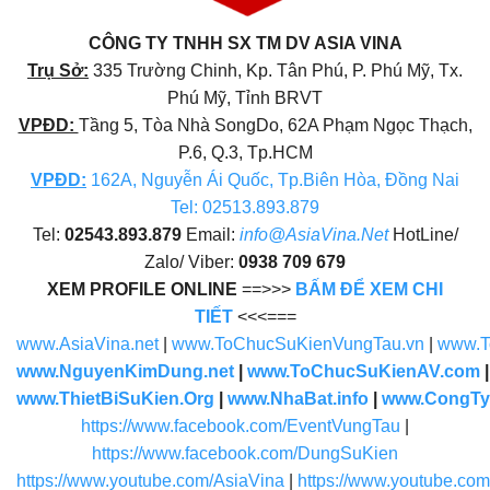
CÔNG TY TNHH SX TM DV ASIA VINA
Trụ Sở:
335 Trường Chinh, Kp. Tân Phú, P. Phú Mỹ, Tx.
Phú Mỹ, Tỉnh BRVT
VPĐD:
Tầng 5, Tòa Nhà SongDo, 62A Phạm Ngọc Thạch,
P.6, Q.3, Tp.HCM
VPĐD
:
162A, Nguyễn Ái Quốc, Tp.Biên Hòa, Đồng Nai
Tel: 02513.893.879
Tel:
02543.893.879
Email:
info@AsiaVina.Net
HotLine/
Zalo/ Viber:
0938 709 679
XEM PROFILE ONLINE
==>>>
BẤM ĐỂ XEM CHI
TIẾT
<<<===
www.AsiaVina.net
|
www.ToChucSuKienVungTau.vn
|
www.T
www.NguyenKimDung.net
|
www.ToChucSuKienAV.com
www.ThietBiSuKien.Org
|
www.NhaBat.info
|
www.CongTy
https://www.facebook.com/EventVungTau
|
https://www.facebook.com/DungSuKien
https://www.youtube.com/AsiaVina
|
https://www.youtube.co