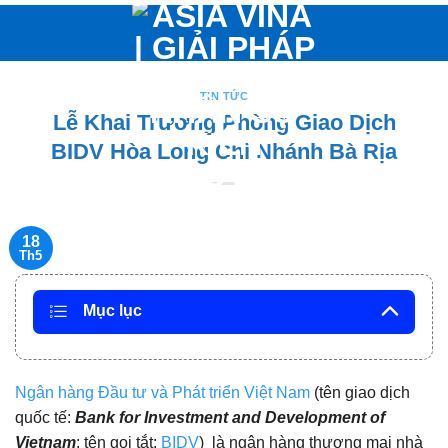
Bỏ
qua
nội
dung
TIN TỨC
Lễ Khai Trương Phòng Giao Dịch
BIDV Hòa Long Chi Nhánh Bà Rịa
18
Th5
Mục lục
Ngân hàng Đầu tư và Phát triển Việt Nam
(tên giao dịch
quốc tế:
Bank for Investment and Development of
Vietnam
; tên gọi tắt:
BIDV
) là ngân hàng thương mại nhà