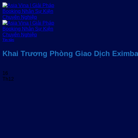
Bỏ
qua
nội
dung
Tin tức
Khai Trương Phòng Giao Dịch Eximb
16
Th12