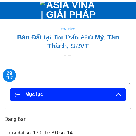
Bỏ
qua
nội
dung
TIN TỨC
Bán Đất tại Thị Trấn Phú Mỹ, Tân
Thành, BRVT
29
Th7
Mục lục
Đang Bán:
Thửa đất số: 170 Tờ BĐ số: 14