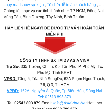
chạy roadshow sự kiện
,
Tổ chức lễ tri ân khách hàng
, …..
Chúng tôi phục vụ các tỉnh thành như: TP HCM, Đồng Nai,
Vũng Tàu, Bình Dương, Tây Ninh, Bình Thuận…..
HÃY LIÊN HỆ NGAY!
ĐỂ ĐƯỢC TƯ VẤN HOÀN TOÀN
MIỄN PHÍ
CÔNG TY TNHH SX TM DV ASIA VINA
Trụ Sở:
335 Trường Chinh, Kp. Tân Phú, P. Phú Mỹ, Tx.
Phú Mỹ, Tỉnh BRVT
VPĐD:
Tầng 5, Tòa Nhà SongDo, 62A Phạm Ngọc Thạch,
P.6, Q.3, Tp.HCM
VPĐD
:
162A, Nguyễn Ái Quốc, Tp.Biên Hòa, Đồng Nai
Tel: 02513.893.879
Tel:
02543.893.879
Email:
info@AsiaVina.Net
HotLine/