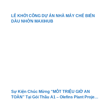
LỄ KHỞI CÔNG DỰ ÁN NHÀ MÁY CHẾ BIẾN
DẦU NHỜN MAXIHUB
Sự Kiện Chúc Mừng “MÔT TRIỆU GIỜ AN
TOÀN” Tại Gói Thầu A1 – Olefins Plant Project
Nhà Máy Hóa Lọc Dầu Long Sơn