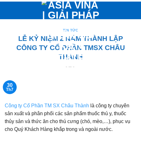
Bỏ
qua
nội
dung
TIN TỨC
LỄ KỶ NIỆM 2 NĂM THÀNH LẬP
CÔNG TY CỔ PHẦN TMSX CHÂU
THÀNH
30
Th7
Công ty Cổ Phần TM SX Châu Thành
là công ty chuyên
sản xuất và phân phối các sản phẩm thuốc thú y, thuốc
thủy sản và thức ăn cho thú cưng (chó, mèo,…), phục vụ
cho Quý Khách Hàng khắp trong và ngoài nước.