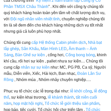
của chương trình “
Kỷ niệm 2 năm thành lập Công ty Cổ
Phần TMSX Châu Thành
” . Khi đến với công ty chúng tôi
quý khách hàng hoàn toàn yên tâm về chất lượng dịch vụ,
với
Đội ngũ nhân viên nhiệt tình
, chuyên nghiệp chúng tôi
tin là sẽ đem đến cho khách hàng những dịch vụ tốt nhất
nhưng giá cả luôn phù hợp nhất.
Chúng tôi cung
cấp Hệ thống Cabin phiên dịch
,
Nhà bạt
lắp ghép
,
Sân Khấu
,
Màn Hình LED
,
Âm thanh – Ánh
Sáng
,
Bàn Ghế sự kiện
, cổng hơi,
Cổng bong bóng
, khinh
khí cầu, rối hơi sự kiện , pallet nhựa sự kiện… Chúng tôi
cung cấp
nhân sự sự kiện
như: MC, PG PB, Ca sỹ, Người
mẫu, Diễn viên, Xiếc, Hài kịch, Ban nhạc,
Đoàn Lân Sư
Rồng
, Nhóm múa , Nhóm nhảy chuyên nghiệp….
Phục vụ tổ chức các lễ trọng đại như:
lễ khởi công
,
lễ động
thổ
, sự kiện khai trương,
lễ khánh thành
,
tất niên cuối
năm
,
họp mặt hội nghị
,
Tổ chức lễ giới thiệu sản phẩm
,
họp báo, tiệc cưới, Tổ chức hội chợ triển lãm ,
Tổ chức