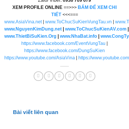
Zalo/ Viber:
0938 709 679
XEM PROFILE ONLINE
==>>>
BẤM ĐỂ XEM CHI
TIẾT
<<<===
www.AsiaVina.net
|
www.ToChucSuKienVungTau.vn
|
www.T
www.NguyenKimDung.net
|
www.ToChucSuKienAV.com
www.ThietBiSuKien.Org
|
www.NhaBat.info
|
www.CongTy
https://www.facebook.com/EventVungTau
|
https://www.facebook.com/DungSuKien
https://www.youtube.com/AsiaVina
|
https://www.youtube.co
Bài viết liên quan