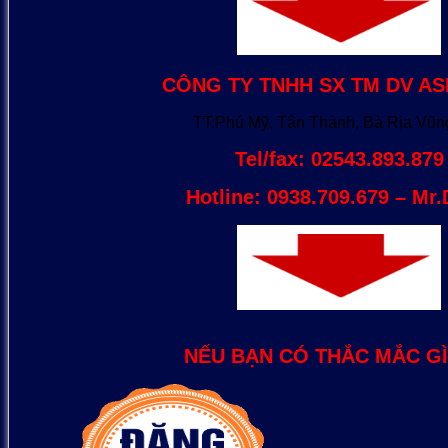
CÔNG TY TNHH SX TM DV ASI
TT.Phú Mỹ, Tân Thành, Bà Rịa Vũn
Tel/fax: 02543.893.879
Hotline: 0938.709.679 – Mr
NẾU BẠN CÓ THẮC MẮC GÌ