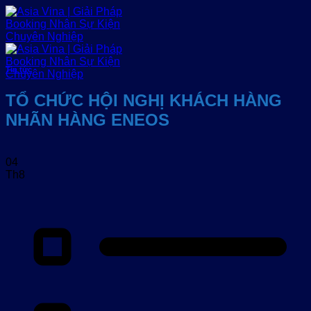
Bỏ
qua
nội
dung
Tin tức
TỔ CHỨC HỘI NGHỊ KHÁCH HÀNG
NHÃN HÀNG ENEOS
04
Th8