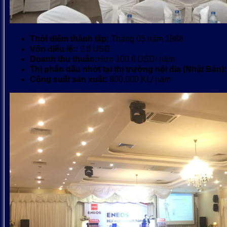
Thời điểm thành lập:
Tháng 05 năm 1888
Vốn điều lệ::
2 tỉ USD
Doanh thu thuần:
Hơn 100 tỉ USD/ năm
Thị phần dầu nhớt tại thị trường nội địa (Nhật Bản):
Công suất sản xuất:
800,000 KL/ năm