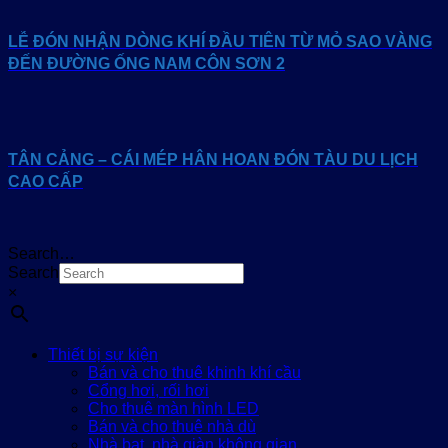
LỄ ĐÓN NHẬN DÒNG KHÍ ĐẦU TIÊN TỪ MỎ SAO VÀNG
ĐẾN ĐƯỜNG ỐNG NAM CÔN SƠN 2
TÂN CẢNG – CÁI MÉP HÂN HOAN ĐÓN TÀU DU LỊCH
CAO CẤP
Search…
Search
×
Thiết bị sự kiện
Bán và cho thuê khinh khí cầu
Cổng hơi, rối hơi
Cho thuê màn hình LED
Bán và cho thuê nhà dù
Nhà bạt, nhà giàn không gian