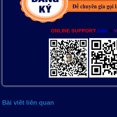
ONLINE SUPPORT
Zalo
&
V
Bài viết liên quan