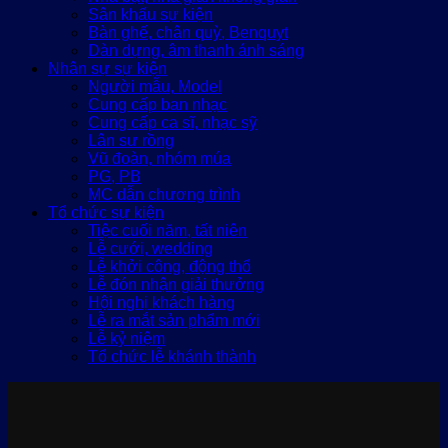
Sân khấu sự kiện
Bàn ghế, chân quỳ, Benquyt
Dàn dựng, âm thanh ánh sáng
Nhân sự sự kiện
Người mẫu, Model
Cung cấp ban nhạc
Cung cấp ca sĩ, nhạc sỹ
Lân sư rồng
Vũ đoàn, nhóm múa
PG, PB
MC dẫn chương trình
Tổ chức sự kiện
Tiệc cuối năm, tất niên
Lễ cưới, wedding
Lễ khởi công, động thổ
Lễ đón nhận giải thưởng
Hội nghị khách hàng
Lễ ra mắt sản phẩm mới
Lễ kỷ niệm
Tổ chức lễ khánh thành