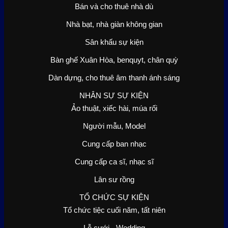
Bán và cho thuê nhà dù
Nhà bạt, nhà giàn không gian
Sân khấu sự kiện
Bàn ghế Xuân Hòa, benquyt, chân quỳ
Dàn dựng, cho thuê âm thanh ánh sáng
NHÂN SỰ SỰ KIỆN
Ảo thuật, xiếc hài, múa rối
Người mẫu, Model
Cung cấp ban nhạc
Cung cấp ca sĩ, nhạc sĩ
Lân sư rồng
TỔ CHỨC SỰ KIỆN
Tổ chức tiệc cuối năm, tất niên
Lễ cưới - Wedding