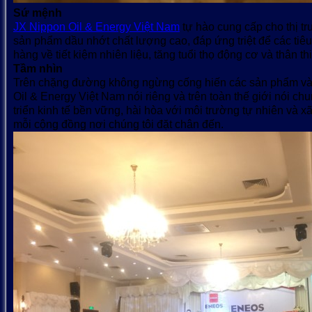
Sứ mệnh
JX Nippon Oil & Energy Việt Nam
tự hào cung cấp cho thị t
sản phẩm dầu nhớt chất lượng cao, đáp ứng triệt để các tiê
hàng về tiết kiệm nhiên liệu, tăng tuổi thọ động cơ và thân th
Tầm nhìn
Trên chặng đường không ngừng cống hiến các sản phẩm và 
Oil & Energy Việt Nam nói riêng và trên toàn thế giới nói c
triển kinh tế bền vững, hài hòa với môi trường tự nhiên và xã h
mỗi cộng đồng nơi chúng tôi đặt chân đến.