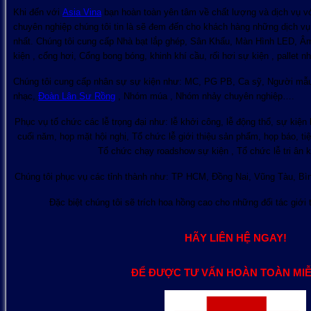
Khi đến với
Asia Vina
bạn hoàn toàn yên tâm về chất lượng và dịch vụ v
chuyên nghiệp chúng tôi tin là sẽ đem đến cho khách hàng những dịch vụ 
nhất. Chúng tôi cung cấp Nhà bạt lắp ghép, Sân Khấu, Màn Hình LED, 
kiện , cổng hơi, Cổng bong bóng, khinh khí cầu, rối hơi sự kiện , pallet
Chúng tôi cung cấp nhân sự sự kiện như: MC, PG PB, Ca sỹ, Người mẫu, 
nhạc,
Đoàn Lân Sư Rồng
, Nhóm múa , Nhóm nhảy chuyên nghiệp….
Phục vụ tổ chức các lễ trọng đại như: lễ khởi công, lễ động thổ, sự kiện 
cuối năm, họp mặt hội nghị, Tổ chức lễ giới thiệu sản phẩm, họp báo, tiệ
Tổ chức chạy roadshow sự kiện , Tổ chức lễ tri ân
Chúng tôi phục vụ các tỉnh thành như: TP HCM, Đồng Nai, Vũng Tàu, B
Đặc biệt chúng tôi sẽ trích hoa hồng cao cho những đối tác giới 
HÃY LIÊN HỆ NGAY!
ĐỂ ĐƯỢC TƯ VẤN HOÀN TOÀN MIỄ