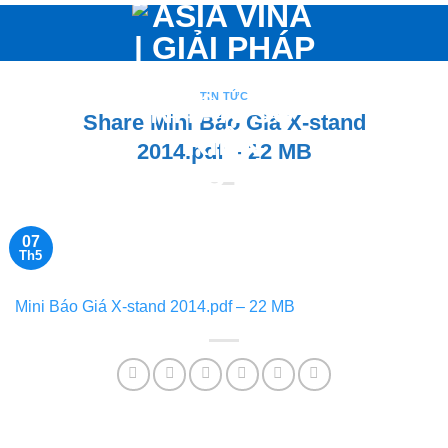
Bỏ
qua
nội
dung
TIN TỨC
Share Mini Báo Giá X-stand
2014.pdf – 22 MB
07
Th5
Mini Báo Giá X-stand 2014.pdf – 22 MB