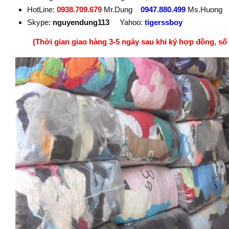
HotLine:
0938.709.679
Mr.Dung
0947.880.499
Ms.Huong
Skype:
nguyendung113
Yahoo:
tigerssboy
(Thời gian giao hàng 3-5 ngày sau khi ký hợp đồng, số