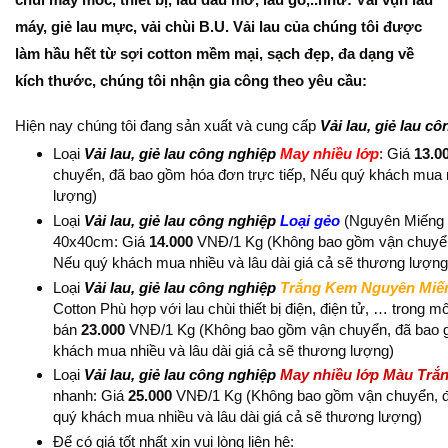
máy, giẻ
lau mực, vải chùi B.U. Vải lau của chúng tôi được
làm
hầu hết từ sợi cotton mềm
mại, sạch đẹp, đa dạng về
kích thước, chúng tôi nhận gia công theo yêu cầu:
Hiện nay chúng tôi đang sản xuất và cung cấp
Vải lau, giẻ lau c
Loại
Vải lau, giẻ lau công nghiệp
May nhiều lớp
: Giá
13.0
chuyển, đã bao gồm hóa đơn trực tiếp, Nếu quý khách mua n
lượng)
Loại
Vải lau, giẻ lau công nghiệp
Loại gẻo
(Nguyên Miếng 
40x40cm: Giá
14.000
VNĐ/1 Kg (Không bao gồm vận chuyển,
Nếu quý khách mua nhiều và lâu dài giá cả sẽ thương lượng
Loại
Vải lau, giẻ lau công nghiệp
Trắng Kem Nguyên Miế
Cotton Phù hợp với lau chùi thiết bị điện, điện tử, … trong m
bán
23.000
VNĐ/1 Kg (Không bao gồm vận chuyển, đã bao g
khách mua nhiều và lâu dài giá cả sẽ thương lượng)
Loại
Vải lau, giẻ lau công nghiệp
May nhiều lớp Màu Trắn
nhanh: Giá
25.000
VNĐ/1 Kg (Không bao gồm vận chuyển, đã
quý khách mua nhiều và lâu dài giá cả sẽ thương lượng)
Để có giá tốt nhất xin vui lòng liên hệ: