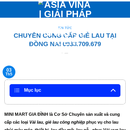
Bỏ
qua
nội
dung
TIN TỨC
CHUYÊN CUNG CẤP GIẺ LAU TẠI
ĐỒNG NAI 0938.709.679
03
Th5
Mục lục
MINI MART GIA ĐÌNH là Cơ Sở Chuyên sản xuất và cung
cấp các loại
Vải lau, giẻ lau công nghiệp
phục vụ
cho lau
chùi máy móc, thiết bị, lau dầu mỡ, lau gỗ,..như: Vải vụn lau