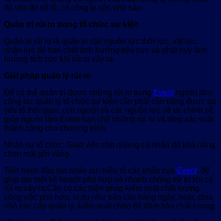
đủ vốn thì sẽ lỗ, có công ty còn phá sản.
Quản trị rủi ro trong tổ chức sự kiện
Quản trị rủi ro là quản trị các nguồn lực thời lực, vật lực,
nhân lực để hạn chết ảnh hưởng tiêu cực và phát huy ảnh
hưởng tích cực khi rủi ro xảy ra.
Giải pháp quản lý rủi ro
Để có thể quản trị được những rủi ro trong
Event
,người làm
công tác quản lý tổ chức sự kiện cần phải cân bằng được ba
yếu tố thời gian, con người và các nguồn lực về tài chính sẽ
giúp người làm Event hạn chế những rủi ro và tăng xác suất
thành công cho chương trình.
Nhân sự tổ chức: Giao việc cho những cá nhân đủ khả năng,
chọn mặt gởi vàng.
Tiến hành đào tạo nhân sự: hiểu rõ các khâu của
Event
, để
giúp tạo một kế hoạch phù hợp và nhanh chóng xử trí khi có
rủi ro xảy ra.Cần có các biện pháp kiểm soát chất lượng
công việc phù hợp, ví dụ như báo cáo hàng ngày, hoặc chia
nhỏ các cấp quản lý, kiểm soát chéo để đảm bảo chất lượng.