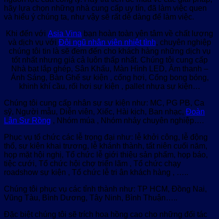
hãy lựa chọn những nhà cung cấp uy tín, đã làm việc quen
và hiểu ý chúng ta, như vậy sẽ rất dễ dàng để làm việc.
Khi đến với
Asia Vina
bạn hoàn toàn yên tâm về chất lượng
và dịch vụ với
Đội ngũ nhân viên nhiệt tình
, chuyên nghiệp
chúng tôi tin là sẽ đem đến cho khách hàng những dịch vụ
tốt nhất nhưng giá cả luôn thấp nhất. Chúng tôi cung cấp
Nhà bạt lắp ghép, Sân Khấu, Màn Hình LED, Âm thanh –
Ánh Sáng, Bàn Ghế sự kiện , cổng hơi, Cổng bong bóng,
khinh khí cầu, rối hơi sự kiện , pallet nhựa sự kiện…
Chúng tôi cung cấp nhân sự sự kiện như: MC, PG PB, Ca
sỹ, Người mẫu, Diễn viên, Xiếc, Hài kịch, Ban nhạc,
Đoàn
Lân Sư Rồng
, Nhóm múa , Nhóm nhảy chuyên nghiệp….
Phục vụ tổ chức các lễ trọng đại như: lễ khởi công, lễ động
thổ, sự kiện khai trương, lễ khánh thành, tất niên cuối năm,
họp mặt hội nghị, Tổ chức lễ giới thiệu sản phẩm, họp báo,
tiệc cưới, Tổ chức hội chợ triển lãm , Tổ chức chạy
roadshow sự kiện , Tổ chức lễ tri ân khách hàng , …..
Chúng tôi phục vụ các tỉnh thành như: TP HCM, Đồng Nai,
Vũng Tàu, Bình Dương, Tây Ninh, Bình Thuận…..
Đặc biệt chúng tôi sẽ trích hoa hồng cao cho những đối tác