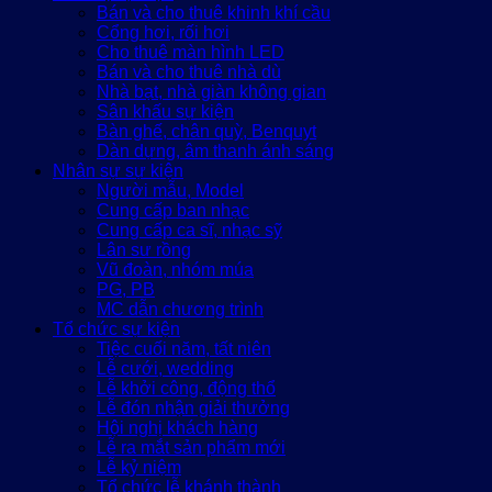
Bán và cho thuê khinh khí cầu
Cổng hơi, rối hơi
Cho thuê màn hình LED
Bán và cho thuê nhà dù
Nhà bạt, nhà giàn không gian
Sân khấu sự kiện
Bàn ghế, chân quỳ, Benquyt
Dàn dựng, âm thanh ánh sáng
Nhân sự sự kiện
Người mẫu, Model
Cung cấp ban nhạc
Cung cấp ca sĩ, nhạc sỹ
Lân sư rồng
Vũ đoàn, nhóm múa
PG, PB
MC dẫn chương trình
Tổ chức sự kiện
Tiệc cuối năm, tất niên
Lễ cưới, wedding
Lễ khởi công, động thổ
Lễ đón nhận giải thưởng
Hội nghị khách hàng
Lễ ra mắt sản phẩm mới
Lễ kỷ niệm
Tổ chức lễ khánh thành