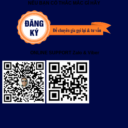
NẾU BẠN CÓ THẮC MẮC GÌ HÃY
ONLINE SUPPORT Zalo & Viber