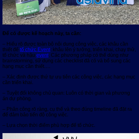
Để có được kế hoạch này, ta cần:
– Hiểu rõ được toàn bộ nội dung công việc, các khâu cần
thiết để
tổ chức Event
: khâu lên ý tưởng, triển khai, chạy thử,
tổ chức và hậu
event
. Các phương pháp có thể dùng như
brainstorming, sử dụng các checklist đã có và bổ sung các
hạng mục cần thiết….
– Xác định được thứ tự ưu tiên các công việc, các hạng mục
cần triển khai.
– Tuyệt đối không chủ quan: Luôn có thời gian và phương
án dự phòng.
– Phân công rõ ràng, cụ thể và theo đúng timeline đã đặt ra
để đảm bảo tiến độ công việc.
– Lựa chọn thời điểm phù hợp để tổ chức.