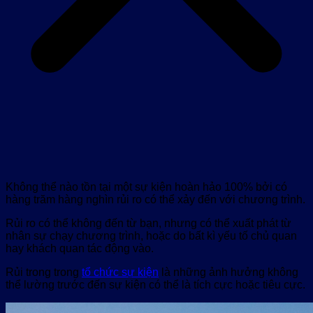
Không thể nào tồn tại một sự kiện hoàn hảo 100% bởi có
hàng trăm hàng nghìn rủi ro có thể xảy đến với chương trình.
Rủi ro có thể không đến từ bạn, nhưng có thể xuất phát từ
nhân sự chạy chương trình, hoặc do bất kì yếu tố chủ quan
hay khách quan tác động vào.
Rủi trong trong
tổ chức sự kiện
là những ảnh hưởng không
thể lường trước đến sự kiện có thể là tích cực hoặc tiêu cực.