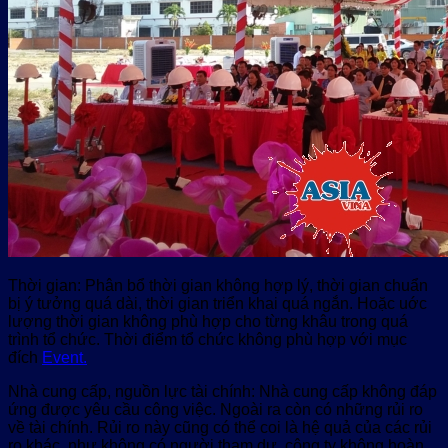
Thời gian: Phân bổ thời gian không hợp lý, thời gian chuẩn
bị ý tưởng quá dài, thời gian triển khai quá ngắn. Hoặc uớc
lượng thời gian không phù hợp cho từng khâu trong quá
trình tổ chức. Thời điểm tổ chức không phù hợp với mục
đích
Event.
Nhà cung cấp, nguồn lực tài chính: Nhà cung cấp không đáp
ứng được yêu cầu công việc. Ngoài ra còn có những rủi ro
về tài chính. Rủi ro này cũng có thể coi là hệ quả của các rủi
ro khác, như không có người tham dự, công ty không hoàn