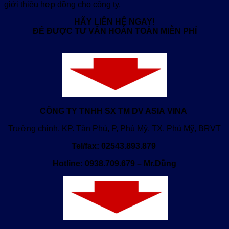
giới thiệu hợp đồng cho công ty.
HÃY LIÊN HỆ NGAY!
ĐỂ ĐƯỢC TƯ VẤN HOÀN TOÀN MIỄN PHÍ
CÔNG TY TNHH SX TM DV ASIA VINA
Trường chinh, KP. Tân Phú, P, Phú Mỹ, TX. Phú Mỹ, BRVT
Tel/fax: 02543.893.879
Hotline: 0938.709.679 – Mr.Dũng