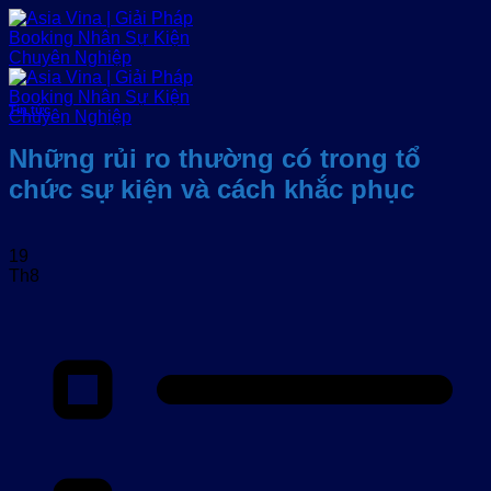
Bỏ
qua
nội
dung
Tin tức
Những rủi ro thường có trong tổ
chức sự kiện và cách khắc phục
19
Th8