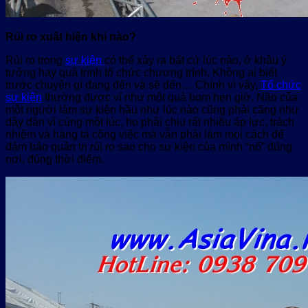
Rủi ro xuất hiện khi nào?
Rủi ro trong
sự kiện
có thể xảy ra bất cứ lúc nào, ở khâu ý
tưởng hay quá trình tổ chức chương trình. Không ai biết
trước chuyện gì đang đến và sẽ đến… Chính vì vậy,
Tổ chức
sự kiện
thường được ví như một quả bom hẹn giờ. Não của
một người làm sự kiện hầu như lúc nào cũng phải căng như
dây đàn vì cùng một lúc, họ phải chịu rất nhiều áp lực, trách
nhiệm và hàng tá công việc mà vẫn phải làm mọi cách để
đảm bảo quản trị rủi ro sao cho sự kiện của mình “nổ” đúng
nơi, đúng thời điểm.