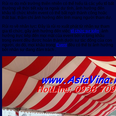
Rủi ro do môi trường thiên nhiên có thể hiểu là các yếu tố bất
thường về thời tiết xảy ra ngoài dự tính, ảnh hưởng đến
khâu tổ chức khiến event có thể bất ngờ thành công hoặc
thất bại, thậm chí ảnh hưởng đến tính mạng người tham dự.
Rủi ro về nhân lực: Đây là rủi ro xuất phát từ nhân sự tham
gia tổ chức, gây ảnh hưởng đến việc
tổ chức sự kiện
, ảnh
hưởng trực tiếp đến mọi mặt của event bởi vì từng khâu
trong event đều được hoàn thành dưới sự tác động của con
người, do đó, mọi khâu trong
Event
đều có thể bị ảnh hưởng
bởi nhân sự đang đảm trách .