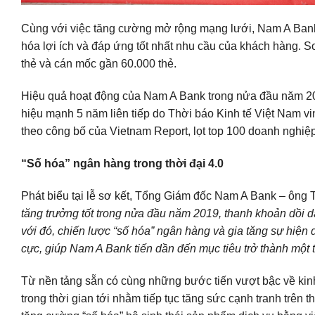
Cùng với việc tăng cường mở rộng mạng lưới, Nam A Bank t
hóa lợi ích và đáp ứng tốt nhất nhu cầu của khách hàng. 
thẻ và cán mốc gần 60.000 thẻ.
Hiệu quả hoạt động của Nam A Bank trong nửa đầu năm 20
hiệu mạnh 5 năm liên tiếp do Thời báo Kinh tế Việt Nam vi
theo công bố của Vietnam Report, lọt top 100 doanh nghi
“Số hóa” ngân hàng trong thời đại 4.0
Phát biểu tại lễ sơ kết, Tổng Giám đốc Nam A Bank – ông 
tăng trưởng tốt trong nửa đầu năm 2019, thanh khoản dồi 
với đó, chiến lược “số hóa” ngân hàng và gia tăng sự hiện 
cực, giúp Nam A Bank tiến dần đến mục tiêu trở thành một
Từ nền tảng sẵn có cùng những bước tiến vượt bậc về kin
trong thời gian tới nhằm tiếp tục tăng sức cạnh tranh trên