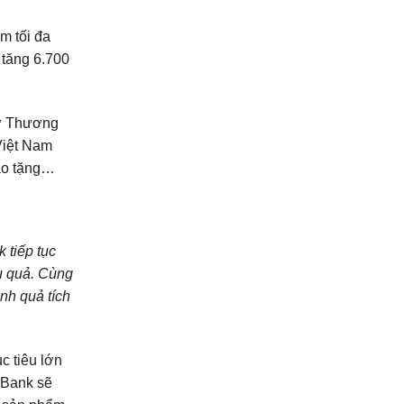
m tối đa
 tăng 6.700
hư Thương
Việt Nam
rao tặng…
 tiếp tục
u quả. Cùng
nh quả tích
c tiêu lớn
A Bank sẽ