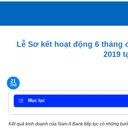
Bỏ
qua
nội
dung
Lễ Sơ kết hoạt động 6 tháng
2019 
21
Th8
Mục lục
Kết quả kinh doanh của Nam A Bank tiếp tục có những bước