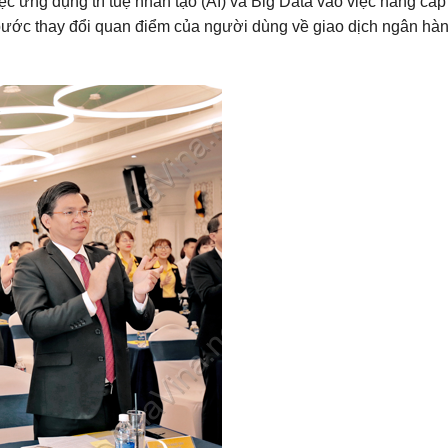
ệc ứng dụng trí tuệ nhân tạo (AI) và Big Data vào việc nâng cấ
bước thay đổi quan điểm của người dùng về giao dịch ngân hàng