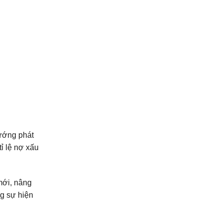
hướng phát
ỉ lệ nợ xấu
mới, nâng
ng sự hiện