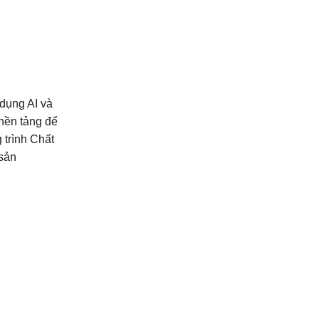
dụng AI và
 nền tảng để
 trình Chất
 sản