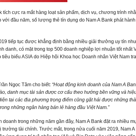
ích cực ra mắt hàng loạt sản phẩm, dịch vụ, chương trình nhằ
So với đầu năm, số lượng thẻ tín dụng do Nam A Bank phát hành
19 tiếp tục được khẳng định bằng nhiều giải thưởng uy tín n
nh danh, có mặt trong top 500 doanh nghiệp lợi nhuận tốt nhất 
ệp tiêu biểu ASIA do Hiệp hội Khoa học Doanh nhân Việt Nam t
Trần Ngọc Tâm cho biết:
“Hoạt động kinh doanh của Nam A Bank
dào, danh mục tài sản được cơ cấu theo hướng bền vững và hiệ
diện tại các địa phương trọng điểm cũng gặt hái được những thà
 trong những ngân hàng bán lẻ hàng đầu Việt Nam.”
h doanh trong những năm gần đây, Nam A Bank đặt ra nhiều mụ
 thị trường tài chính. Trước mắt, trong nửa cuối năm 2019, Nam 