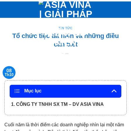
Bỏ
qua
nội
dung
TIN TỨC
Tổ chức tiệc tất niên và những điều
cần biết
08
Th10
Mục lục
1. CÔNG TY TNHH SX TM – DV ASIA VINA
Cuối năm là thời điểm các doanh nghiệp nhìn lại một năm