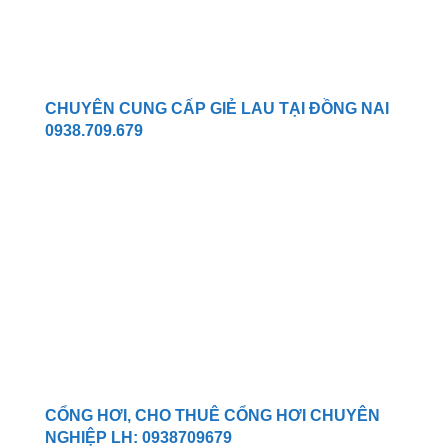
CHUYÊN CUNG CẤP GIẺ LAU TẠI ĐỒNG NAI
0938.709.679
CỔNG HƠI, CHO THUÊ CỔNG HƠI CHUYÊN
NGHIỆP LH: 0938709679