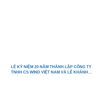
LỄ KỶ NIỆM 20 NĂM THÀNH LẬP CÔNG TY
TNHH CS WIND VIỆT NAM VÀ LỄ KHÁNH
THÀNH NHÀ MÁY THÁP OFFSHORE