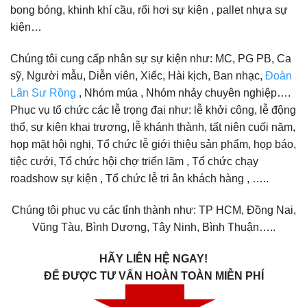
bong bóng, khinh khí cầu, rối hơi sự kiện , pallet nhựa sự
kiện…
Chúng tôi cung cấp nhân sự sự kiện như: MC, PG PB, Ca
sỹ, Người mẫu, Diễn viên, Xiếc, Hài kịch, Ban nhạc,
Đoàn
Lân Sư Rồng
, Nhóm múa , Nhóm nhảy chuyên nghiệp….
Phục vụ tổ chức các lễ trọng đại như: lễ khởi công, lễ động
thổ, sự kiện khai trương, lễ khánh thành, tất niên cuối năm,
họp mặt hội nghị, Tổ chức lễ giới thiệu sản phẩm, họp báo,
tiệc cưới, Tổ chức hội chợ triển lãm , Tổ chức chạy
roadshow sự kiện , Tổ chức lễ tri ân khách hàng , …..
Chúng tôi phục vụ các tỉnh thành như: TP HCM, Đồng Nai,
Vũng Tàu, Bình Dương, Tây Ninh, Bình Thuận…..
HÃY LIÊN HỆ NGAY!
ĐỂ ĐƯỢC TƯ VẤN HOÀN TOÀN MIỄN PHÍ