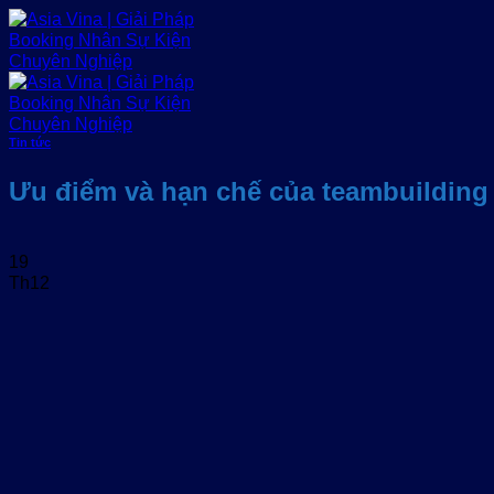
Bỏ
qua
nội
dung
Tin tức
Ưu điểm và hạn chế của teambuilding
19
Th12